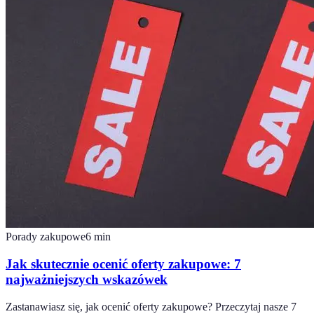
Porady zakupowe
6
min
Jak skutecznie ocenić oferty zakupowe: 7
najważniejszych wskazówek
Zastanawiasz się, jak ocenić oferty zakupowe? Przeczytaj nasze 7