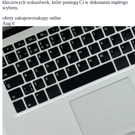
kluczowych wskazówek, które pomogą Ci w dokonaniu mądrego
wyboru.
oferty zakupowe
zakupy online
Aug 6