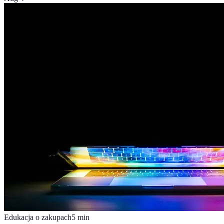
Edukacja o zakupach
5
min