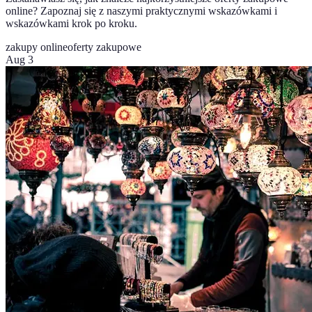
online? Zapoznaj się z naszymi praktycznymi wskazówkami i
wskazówkami krok po kroku.
zakupy online
oferty zakupowe
Aug 3