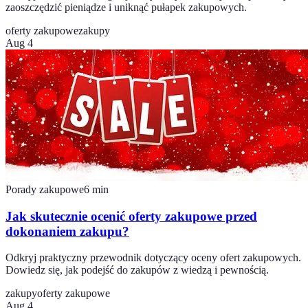
zaoszczędzić pieniądze i uniknąć pułapek zakupowych.
oferty zakupowe
zakupy
Aug 4
Porady zakupowe
6
min
Jak skutecznie ocenić oferty zakupowe przed
dokonaniem zakupu?
Odkryj praktyczny przewodnik dotyczący oceny ofert zakupowych.
Dowiedz się, jak podejść do zakupów z wiedzą i pewnością.
zakupy
oferty zakupowe
Aug 4