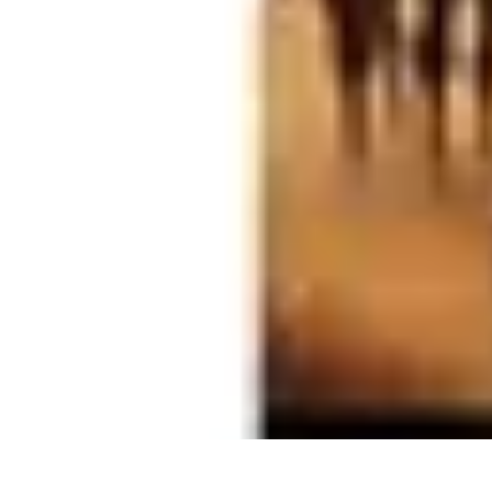
Oferty Zakupowe
Ocena ofert
Analiza ofert
Tendencje zakupowe
Porady zakupowe
Pora
Oferty Zakupowe