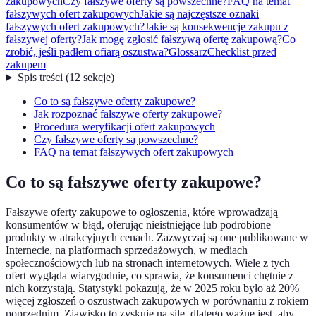
zakupowych
Czy fałszywe oferty są powszechne?
FAQ na temat
fałszywych ofert zakupowych
Jakie są najczęstsze oznaki
fałszywych ofert zakupowych?
Jakie są konsekwencje zakupu z
fałszywej oferty?
Jak mogę zgłosić fałszywą ofertę zakupową?
Co
zrobić, jeśli padłem ofiarą oszustwa?
Glossarz
Checklist przed
zakupem
Spis treści
(
12
sekcje
)
Co to są fałszywe oferty zakupowe?
Jak rozpoznać fałszywe oferty zakupowe?
Procedura weryfikacji ofert zakupowych
Czy fałszywe oferty są powszechne?
FAQ na temat fałszywych ofert zakupowych
Co to są fałszywe oferty zakupowe?
Fałszywe oferty zakupowe to ogłoszenia, które wprowadzają
konsumentów w błąd, oferując nieistniejące lub podrobione
produkty w atrakcyjnych cenach. Zazwyczaj są one publikowane w
Internecie, na platformach sprzedażowych, w mediach
społecznościowych lub na stronach internetowych. Wiele z tych
ofert wygląda wiarygodnie, co sprawia, że konsumenci chętnie z
nich korzystają. Statystyki pokazują, że w 2025 roku było aż 20%
więcej zgłoszeń o oszustwach zakupowych w porównaniu z rokiem
poprzednim. Zjawisko to zyskuje na sile, dlatego ważne jest, aby