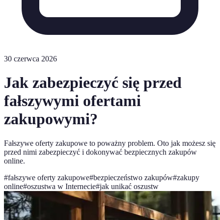
30 czerwca 2026
Jak zabezpieczyć się przed
fałszywymi ofertami
zakupowymi?
Fałszywe oferty zakupowe to poważny problem. Oto jak możesz się
przed nimi zabezpieczyć i dokonywać bezpiecznych zakupów
online.
#
fałszywe oferty zakupowe
#
bezpieczeństwo zakupów
#
zakupy
online
#
oszustwa w Internecie
#
jak unikać oszustw