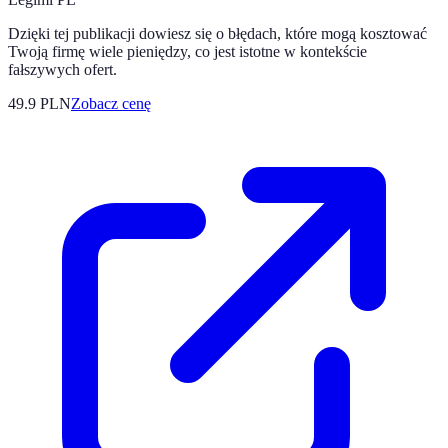
Dzięki tej publikacji dowiesz się o błędach, które mogą kosztować
Twoją firmę wiele pieniędzy, co jest istotne w kontekście
fałszywych ofert.
49.9
PLN
Zobacz cenę