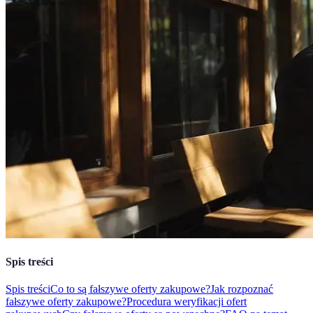
Spis treści
Spis treści
Co to są fałszywe oferty zakupowe?
Jak rozpoznać
fałszywe oferty zakupowe?
Procedura weryfikacji ofert