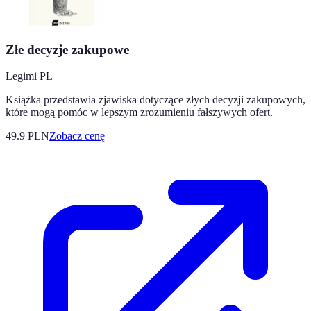
Złe decyzje zakupowe
Legimi PL
Książka przedstawia zjawiska dotyczące złych decyzji zakupowych,
które mogą pomóc w lepszym zrozumieniu fałszywych ofert.
49.9
PLN
Zobacz cenę