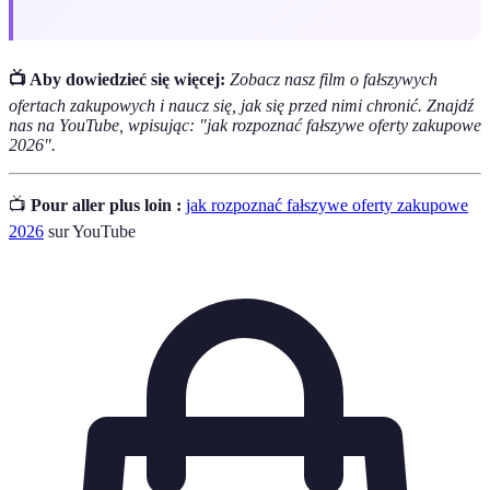
📺 Aby dowiedzieć się więcej:
Zobacz nasz film o fałszywych
ofertach zakupowych i naucz się, jak się przed nimi chronić. Znajdź
nas na YouTube, wpisując: "jak rozpoznać fałszywe oferty zakupowe
2026".
📺
Pour aller plus loin :
jak rozpoznać fałszywe oferty zakupowe
2026
sur YouTube