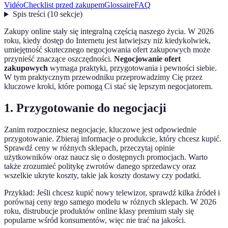
Vidéo
Checklist przed zakupem
Glossaire
FAQ
Spis treści
(
10
sekcje
)
Zakupy online stały się integralną częścią naszego życia. W 2026
roku, kiedy dostęp do Internetu jest łatwiejszy niż kiedykolwiek,
umiejętność skutecznego negocjowania ofert zakupowych może
przynieść znaczące oszczędności.
Negocjowanie ofert
zakupowych
wymaga praktyki, przygotowania i pewności siebie.
W tym praktycznym przewodniku przeprowadzimy Cię przez
kluczowe kroki, które pomogą Ci stać się lepszym negocjatorem.
1. Przygotowanie do negocjacji
Zanim rozpoczniesz negocjacje, kluczowe jest odpowiednie
przygotowanie. Zbieraj informacje o produkcie, który chcesz kupić.
Sprawdź ceny w różnych sklepach, przeczytaj opinie
użytkowników oraz naucz się o dostępnych promocjach. Warto
także zrozumieć politykę zwrotów danego sprzedawcy oraz
wszelkie ukryte koszty, takie jak koszty dostawy czy podatki.
Przykład: Jeśli chcesz kupić nowy telewizor, sprawdź kilka źródeł i
porównaj ceny tego samego modelu w różnych sklepach. W 2026
roku, distrubucje produktów online klasy premium stały się
popularne wśród konsumentów, więc nie trać na jakości.