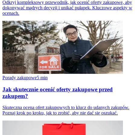
Odkryj kompleksowy przewodnik, jak ocenić oferty zakupowe, aby
dokonywać mądrych decyzji i unikać pułapek. Kluczowe aspekty w
ocenach.
Porady zakupowe
5
min
Jak skutecznie ocenić oferty zakupowe przed
zakupem?
Skuteczna ocena ofert zakupowych to klucz do udanych zakupów.
Poznaj krok po kroku, jak to zrobić, aby nie dać się oszukać.