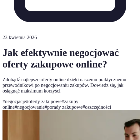
23 kwietnia 2026
Jak efektywnie negocjować
oferty zakupowe online?
Zdobądź najlepsze oferty online dzięki naszemu praktycznemu
przewodnikowi po negocjowaniu zakupów. Dowiedz się, jak
osiągnąć maksimum korzyści.
#
negocjacje
#
oferty zakupowe
#
zakupy
online
#
negocjowanie
#
porady zakupowe
#
oszczędności