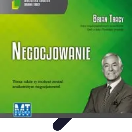
Oferty Zakupowe
Ocena ofert
Analiza ofert
Tendencje zakupowe
Porady
zakupowe
Porady Zakupowe
Oferty Zakupowe