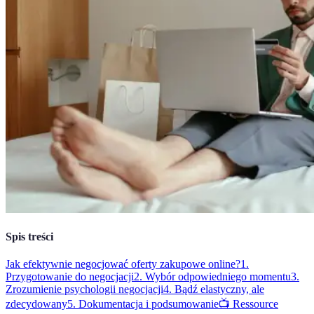
Spis treści
Jak efektywnie negocjować oferty zakupowe online?
1.
Przygotowanie do negocjacji
2. Wybór odpowiedniego momentu
3.
Zrozumienie psychologii negocjacji
4. Bądź elastyczny, ale
zdecydowany
5. Dokumentacja i podsumowanie
📺 Ressource