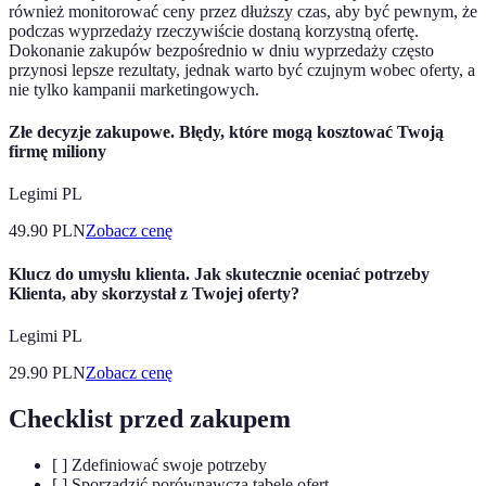
również monitorować ceny przez dłuższy czas, aby być pewnym, że
podczas wyprzedaży rzeczywiście dostaną korzystną ofertę.
Dokonanie zakupów bezpośrednio w dniu wyprzedaży często
przynosi lepsze rezultaty, jednak warto być czujnym wobec oferty, a
nie tylko kampanii marketingowych.
Złe decyzje zakupowe. Błędy, które mogą kosztować Twoją
firmę miliony
Legimi PL
49.90
PLN
Zobacz cenę
Klucz do umysłu klienta. Jak skutecznie oceniać potrzeby
Klienta, aby skorzystał z Twojej oferty?
Legimi PL
29.90
PLN
Zobacz cenę
Checklist przed zakupem
[ ] Zdefiniować swoje potrzeby
[ ] Sporządzić porównawczą tabelę ofert