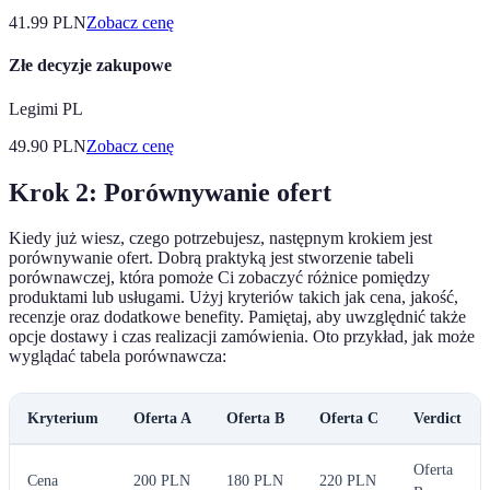
41.99
PLN
Zobacz cenę
Złe decyzje zakupowe
Legimi PL
49.90
PLN
Zobacz cenę
Krok 2: Porównywanie ofert
Kiedy już wiesz, czego potrzebujesz, następnym krokiem jest
porównywanie ofert. Dobrą praktyką jest stworzenie tabeli
porównawczej, która pomoże Ci zobaczyć różnice pomiędzy
produktami lub usługami. Użyj kryteriów takich jak cena, jakość,
recenzje oraz dodatkowe benefity. Pamiętaj, aby uwzględnić także
opcje dostawy i czas realizacji zamówienia. Oto przykład, jak może
wyglądać tabela porównawcza:
Kryterium
Oferta A
Oferta B
Oferta C
Verdict
Oferta
Cena
200 PLN
180 PLN
220 PLN