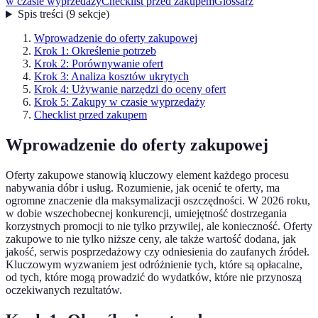
w czasie wyprzedaży
Checklist przed zakupem
Glossarz
Spis treści
(
9
sekcje
)
Wprowadzenie do oferty zakupowej
Krok 1: Określenie potrzeb
Krok 2: Porównywanie ofert
Krok 3: Analiza kosztów ukrytych
Krok 4: Używanie narzędzi do oceny ofert
Krok 5: Zakupy w czasie wyprzedaży
Checklist przed zakupem
Wprowadzenie do oferty zakupowej
Oferty zakupowe stanowią kluczowy element każdego procesu
nabywania dóbr i usług. Rozumienie, jak ocenić te oferty, ma
ogromne znaczenie dla maksymalizacji oszczędności. W 2026 roku,
w dobie wszechobecnej konkurencji, umiejętność dostrzegania
korzystnych promocji to nie tylko przywilej, ale konieczność. Oferty
zakupowe to nie tylko niższe ceny, ale także wartość dodana, jak
jakość, serwis posprzedażowy czy odniesienia do zaufanych źródeł.
Kluczowym wyzwaniem jest odróżnienie tych, które są opłacalne,
od tych, które mogą prowadzić do wydatków, które nie przynoszą
oczekiwanych rezultatów.