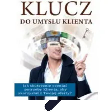
Oferty Zakupowe
Ocena ofert
Analiza ofert
Tendencje zakupowe
Porady
zakupowe
Porady Zakupowe
Oferty Zakupowe