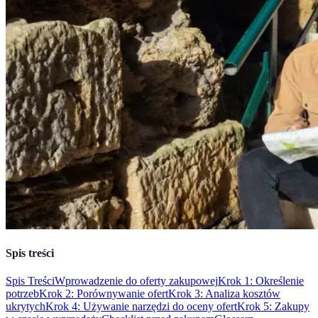
Spis treści
Spis Treści
Wprowadzenie do oferty zakupowej
Krok 1: Określenie
potrzeb
Krok 2: Porównywanie ofert
Krok 3: Analiza kosztów
ukrytych
Krok 4: Używanie narzędzi do oceny ofert
Krok 5: Zakupy