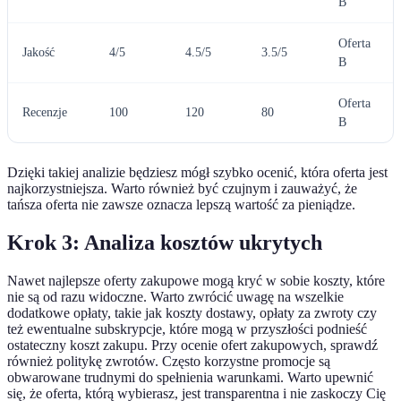
B
Oferta
Jakość
4/5
4.5/5
3.5/5
B
Oferta
Recenzje
100
120
80
B
Dzięki takiej analizie będziesz mógł szybko ocenić, która oferta jest
najkorzystniejsza. Warto również być czujnym i zauważyć, że
tańsza oferta nie zawsze oznacza lepszą wartość za pieniądze.
Krok 3: Analiza kosztów ukrytych
Nawet najlepsze oferty zakupowe mogą kryć w sobie koszty, które
nie są od razu widoczne. Warto zwrócić uwagę na wszelkie
dodatkowe opłaty, takie jak koszty dostawy, opłaty za zwroty czy
też ewentualne subskrypcje, które mogą w przyszłości podnieść
ostateczny koszt zakupu. Przy ocenie ofert zakupowych, sprawdź
również politykę zwrotów. Często korzystne promocje są
obwarowane trudnymi do spełnienia warunkami. Warto upewnić
się, że oferta, którą wybierasz, jest transparentna i nie zaskoczy Cię