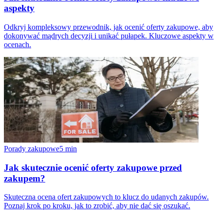
aspekty
Odkryj kompleksowy przewodnik, jak ocenić oferty zakupowe, aby
dokonywać mądrych decyzji i unikać pułapek. Kluczowe aspekty w
ocenach.
Porady zakupowe
5
min
Jak skutecznie ocenić oferty zakupowe przed
zakupem?
Skuteczna ocena ofert zakupowych to klucz do udanych zakupów.
Poznaj krok po kroku, jak to zrobić, aby nie dać się oszukać.