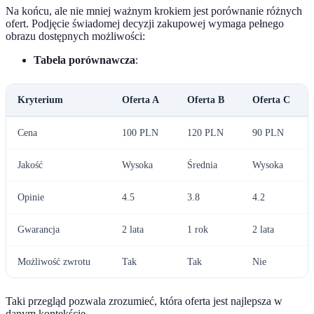
Na końcu, ale nie mniej ważnym krokiem jest porównanie różnych
ofert. Podjęcie świadomej decyzji zakupowej wymaga pełnego
obrazu dostępnych możliwości:
Tabela porównawcza
:
Kryterium
Oferta A
Oferta B
Oferta C
Cena
100 PLN
120 PLN
90 PLN
Jakość
Wysoka
Średnia
Wysoka
Opinie
4.5
3.8
4.2
Gwarancja
2 lata
1 rok
2 lata
Możliwość zwrotu
Tak
Tak
Nie
Taki przegląd pozwala zrozumieć, która oferta jest najlepsza w
danym kontekście.