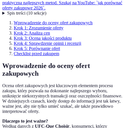
praktyczna najlepszych metod. Szukaj na YouTube: `jak porównać
oferty zakupowe 2026`.
Spis treści
(
10
sekcje
)
Wprowadzenie do oceny ofert zakupowych
Krok 1: Zrozumienie oferty
Krok 2: Analiza cen
Krok 3: Ocena jakości produktu
Krok 4: Sprawdzenie opinii i recenzji
Krok 5: Porównanie ofert
Checklist przed zakupem
Wprowadzenie do oceny ofert
zakupowych
Ocena ofert zakupowych jest kluczowym elementem procesu
zakupu, który pozwala na dokonanie najlepszego wyboru,
uniknięcie niekorzystnych transakcji oraz oszczędności finansowe.
W dzisiejszych czasach, kiedy dostęp do informacji jest tak łatwy,
ważne jest, aby nie tylko umieć szukać, ale także prawidłowo
interpretować oferty.
Dlaczego to jest ważne?
Według danych z
UFC-Que Choisir
, konsumenci, którzy