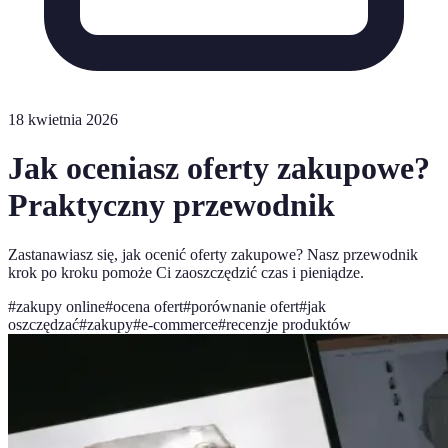
18 kwietnia 2026
Jak oceniasz oferty zakupowe?
Praktyczny przewodnik
Zastanawiasz się, jak ocenić oferty zakupowe? Nasz przewodnik
krok po kroku pomoże Ci zaoszczędzić czas i pieniądze.
#
zakupy online
#
ocena ofert
#
porównanie ofert
#
jak
oszczędzać
#
zakupy
#
e-commerce
#
recenzje produktów