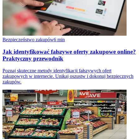
Bezpieczeństwo zakupów
6
min
Jak identyfikować fałszywe oferty zakupowe online?
Praktyczny przewodnik
Poznaj skuteczne metody identyfikacji fałszywych ofert
zakupowych w internecie. Unikaj oszustw i dokonuj bezpiecznych
zakupów.