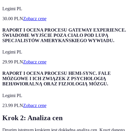
Legimi PL
30.00
PLN
Zobacz cenę
RAPORT I OCENA PROCESU GATEWAY EXPERIENCE.
ŚWIADOME WYJŚCIE POZA CIAŁO POD LUPĄ
SPECJALISTÓW AMERYKAŃSKIEGO WYWIADU.
Legimi PL
29.99
PLN
Zobacz cenę
RAPORT I OCENA PROCESU HEMI-SYNC. FALE
MÓZGOWE I ICH ZWIĄZEK Z PSYCHOLOGIĄ
BEHAWIORALNĄ ORAZ FIZJOLOGIĄ MÓZGU.
Legimi PL
23.99
PLN
Zobacz cenę
Krok 2: Analiza cen
Drugim istotnym krokiem jest dokładna analiza cen. Koszt danego