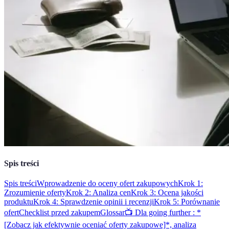
Spis treści
Spis treści
Wprowadzenie do oceny ofert zakupowych
Krok 1:
Zrozumienie oferty
Krok 2: Analiza cen
Krok 3: Ocena jakości
produktu
Krok 4: Sprawdzenie opinii i recenzji
Krok 5: Porównanie
ofert
Checklist przed zakupem
Glossar
📺 Dla going further : *
[Zobacz jak efektywnie oceniać oferty zakupowe]*, analiza