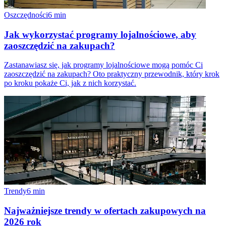
Oszczędności
6
min
Jak wykorzystać programy lojalnościowe, aby
zaoszczędzić na zakupach?
Zastanawiasz się, jak programy lojalnościowe mogą pomóc Ci
zaoszczędzić na zakupach? Oto praktyczny przewodnik, który krok
po kroku pokaże Ci, jak z nich korzystać.
Trendy
6
min
Najważniejsze trendy w ofertach zakupowych na
2026 rok