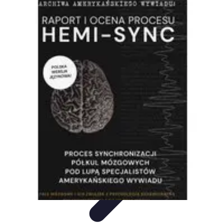
Oferty Zakupowe
Ocena ofert
Analiza ofert
Tendencje zakupowe
Porady
zakupowe
Porady Zakupowe
Oferty Zakupowe