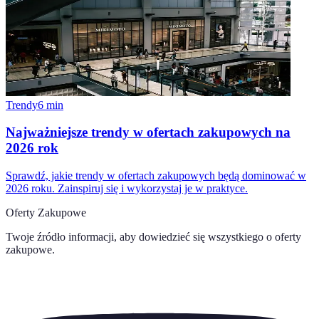
Trendy
6
min
Najważniejsze trendy w ofertach zakupowych na
2026 rok
Sprawdź, jakie trendy w ofertach zakupowych będą dominować w
2026 roku. Zainspiruj się i wykorzystaj je w praktyce.
Oferty Zakupowe
Twoje źródło informacji, aby dowiedzieć się wszystkiego o
oferty
zakupowe
.