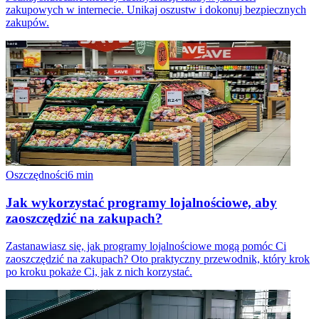
zakupowych w internecie. Unikaj oszustw i dokonuj bezpiecznych
zakupów.
Oszczędności
6
min
Jak wykorzystać programy lojalnościowe, aby
zaoszczędzić na zakupach?
Zastanawiasz się, jak programy lojalnościowe mogą pomóc Ci
zaoszczędzić na zakupach? Oto praktyczny przewodnik, który krok
po kroku pokaże Ci, jak z nich korzystać.