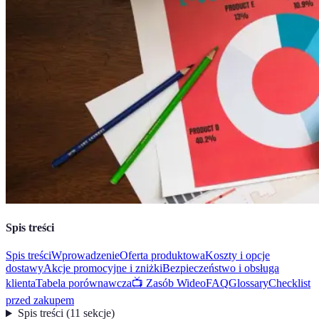
Spis treści
Spis treści
Wprowadzenie
Oferta produktowa
Koszty i opcje
dostawy
Akcje promocyjne i zniżki
Bezpieczeństwo i obsługa
klienta
Tabela porównawcza
📺 Zasób Wideo
FAQ
Glossary
Checklist
przed zakupem
Spis treści
(
11
sekcje
)