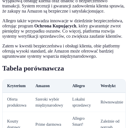
wyjątkową obsługę klienta oraz dbałość o bezpieczeństwo
transakcji. System recenzji i gwarancji zadowolenia klienta sprawia,
że zakupy na Amazon są bezpieczne i satysfakcjonujące.
Allegro także wprowadza innowacje w dziedzinie bezpieczeństwa,
oferując program
Ochrona Kupujących
, który gwarantuje zwrot
pieniędzy w przypadku oszustw. Co więcej, platforma rozwija
systemy weryfikacji sprzedawców, co zwiększa zaufanie klientów.
Zatem w kwestii bezpieczeństwa i obsługi klienta, obie platformy
oferują wysoki standard, ale Amazon może oferować bardziej
ugruntowane systemy wsparcia międzynarodowego.
Tabela porównawcza
Kryterium
Amazon
Allegro
Werdykt
Oferta
Szeroki wybór
Lokalni
Równoważnie
produktowa
międzynarodowy
sprzedawcy
Allegro
Koszty
Zależnie od
Prime darmowa
Smart!
dostawy
potrzeb