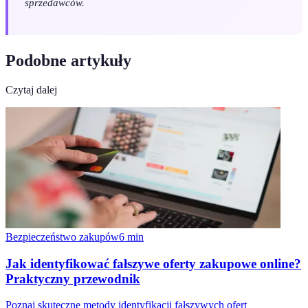
sprzedawców.
Podobne artykuły
Czytaj dalej
Bezpieczeństwo zakupów
6
min
Jak identyfikować fałszywe oferty zakupowe online?
Praktyczny przewodnik
Poznaj skuteczne metody identyfikacji fałszywych ofert