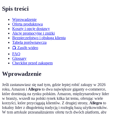
Spis treści
Wprowadzenie
Oferta produktowa
Koszty i opcje dostawy
Akcje promocyjne i zniżki
Bezpieczeństwo i obsługa klienta
Tabela porównawcza
📺 Zasób wideo
FAQ
Glossary
Checklist przed zakupem
Wprowadzenie
Jeśli zastanawiasz się nad tym, gdzie lepiej robić zakupy w 2026
roku, Amazon i
Allegro
to dwa największe giganty e-commerce,
które dominują na rynku polskim. Amazon, międzynarodowy lider
w branży, wszedł na polski rynek kilka lat temu, oferując wiele
korzyści, które przyciągają klientów. Z drugiej strony,
Allegro
to
lokalny lider z długoletnią tradycją i rozległą bazą użytkowników.
W tym artykule przeanalizujemy ofertę tych dwóch platform, aby