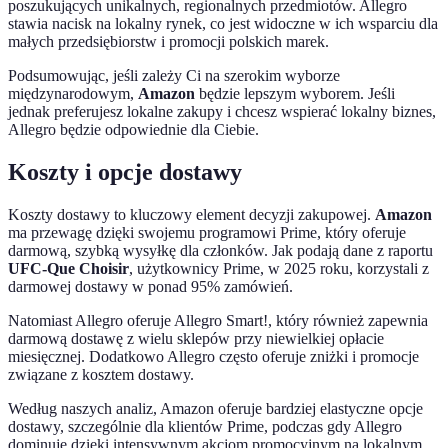
poszukujących unikalnych, regionalnych przedmiotów. Allegro
stawia nacisk na lokalny rynek, co jest widoczne w ich wsparciu dla
małych przedsiębiorstw i promocji polskich marek.
Podsumowując, jeśli zależy Ci na szerokim wyborze
międzynarodowym,
Amazon
będzie lepszym wyborem. Jeśli
jednak preferujesz lokalne zakupy i chcesz wspierać lokalny biznes,
Allegro będzie odpowiednie dla Ciebie.
Koszty i opcje dostawy
Koszty dostawy to kluczowy element decyzji zakupowej.
Amazon
ma przewagę dzięki swojemu programowi Prime, który oferuje
darmową, szybką wysyłkę dla członków. Jak podają dane z raportu
UFC-Que Choisir
, użytkownicy Prime, w 2025 roku, korzystali z
darmowej dostawy w ponad 95% zamówień.
Natomiast Allegro oferuje Allegro Smart!, który również zapewnia
darmową dostawę z wielu sklepów przy niewielkiej opłacie
miesięcznej. Dodatkowo Allegro często oferuje zniżki i promocje
związane z kosztem dostawy.
Według naszych analiz, Amazon oferuje bardziej elastyczne opcje
dostawy, szczególnie dla klientów Prime, podczas gdy Allegro
dominuje dzięki intensywnym akcjom promocyjnym na lokalnym