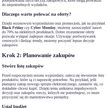
podejmowania złych decyzji zakupowych, które mogą prowadzić
do niepotrzebnych wydatków.
Dlaczego warto polować na oferty?
Dzięki sezonowym wyprzedażom oraz promocjom, jak na przykład
Black Friday
czy
Cyber Monday
, możemy zaoszczędzić nawet
do 70% na niektórych produktach. Dobre zrozumienie oferty
pozwala wyłapać najlepsze okazje. Używając porównywarek
cenowych i śledząc trendy, możemy poczynić lepsze decyzje
zakupowe.
Krok 2: Planowanie zakupów
Stwórz listę zakupów
Przed rozpoczęciem sezonu wyprzedaży, zaleca się stworzenie listy
produktów, które są ci naprawdę potrzebne. Na przykład, jeśli
planujesz zakup nowego sprzętu elektronicznego, zastanów się, co
dokładnie chcesz kupić. Dzięki temu unikniesz impulsywnych
decyzji oraz zakupów rzeczy, których nie potrzebujesz, co może
przyczynić się do marnotrawstwa pieniędzy.
Ustal budżet