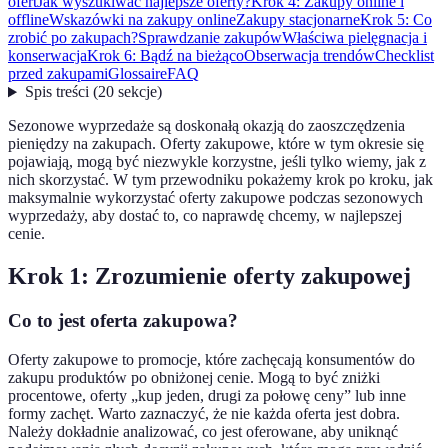
ofert
Jak wyszukiwać najlepsze oferty?
Krok 4: Zakupy online i
offline
Wskazówki na zakupy online
Zakupy stacjonarne
Krok 5: Co
zrobić po zakupach?
Sprawdzanie zakupów
Właściwa pielęgnacja i
konserwacja
Krok 6: Bądź na bieżąco
Obserwacja trendów
Checklist
przed zakupami
Glossaire
FAQ
Spis treści
(
20
sekcje
)
Sezonowe wyprzedaże są doskonałą okazją do zaoszczędzenia
pieniędzy na zakupach. Oferty zakupowe, które w tym okresie się
pojawiają, mogą być niezwykle korzystne, jeśli tylko wiemy, jak z
nich skorzystać. W tym przewodniku pokażemy krok po kroku, jak
maksymalnie wykorzystać oferty zakupowe podczas sezonowych
wyprzedaży, aby dostać to, co naprawdę chcemy, w najlepszej
cenie.
Krok 1: Zrozumienie oferty zakupowej
Co to jest oferta zakupowa?
Oferty zakupowe to promocje, które zachęcają konsumentów do
zakupu produktów po obniżonej cenie. Mogą to być zniżki
procentowe, oferty „kup jeden, drugi za połowę ceny” lub inne
formy zachęt. Warto zaznaczyć, że nie każda oferta jest dobra.
Należy dokładnie analizować, co jest oferowane, aby uniknąć