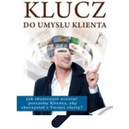
Oferty Zakupowe
Ocena ofert
Analiza ofert
Tendencje zakupowe
Porady
zakupowe
Porady Zakupowe
Oferty Zakupowe