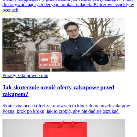
dokonywać mądrych decyzji i unikać pułapek. Kluczowe aspekty w
ocenach.
Porady zakupowe
5
min
Jak skutecznie ocenić oferty zakupowe przed
zakupem?
Skuteczna ocena ofert zakupowych to klucz do udanych zakupów.
Poznaj krok po kroku, jak to zrobić, aby nie dać się oszukać.