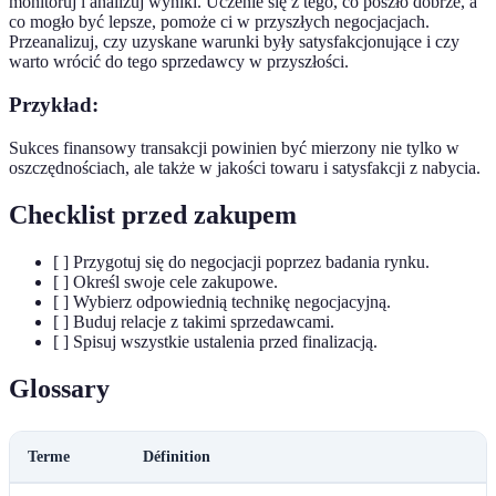
monitoruj i analizuj wyniki. Uczenie się z tego, co poszło dobrze, a
co mogło być lepsze, pomoże ci w przyszłych negocjacjach.
Przeanalizuj, czy uzyskane warunki były satysfakcjonujące i czy
warto wrócić do tego sprzedawcy w przyszłości.
Przykład:
Sukces finansowy transakcji powinien być mierzony nie tylko w
oszczędnościach, ale także w jakości towaru i satysfakcji z nabycia.
Checklist przed zakupem
[ ] Przygotuj się do negocjacji poprzez badania rynku.
[ ] Określ swoje cele zakupowe.
[ ] Wybierz odpowiednią technikę negocjacyjną.
[ ] Buduj relacje z takimi sprzedawcami.
[ ] Spisuj wszystkie ustalenia przed finalizacją.
Glossary
Terme
Définition