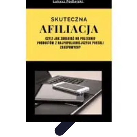
Oferty Zakupowe
Ocena ofert
Analiza ofert
Tendencje zakupowe
Porady
zakupowe
Porady Zakupowe
Oferty Zakupowe