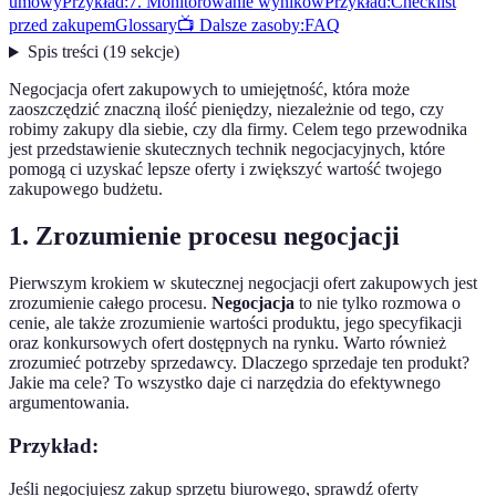
umowy
Przykład:
7. Monitorowanie wyników
Przykład:
Checklist
przed zakupem
Glossary
📺 Dalsze zasoby:
FAQ
Spis treści
(
19
sekcje
)
Negocjacja ofert zakupowych to umiejętność, która może
zaoszczędzić znaczną ilość pieniędzy, niezależnie od tego, czy
robimy zakupy dla siebie, czy dla firmy. Celem tego przewodnika
jest przedstawienie skutecznych technik negocjacyjnych, które
pomogą ci uzyskać lepsze oferty i zwiększyć wartość twojego
zakupowego budżetu.
1. Zrozumienie procesu negocjacji
Pierwszym krokiem w skutecznej negocjacji ofert zakupowych jest
zrozumienie całego procesu.
Negocjacja
to nie tylko rozmowa o
cenie, ale także zrozumienie wartości produktu, jego specyfikacji
oraz konkursowych ofert dostępnych na rynku. Warto również
zrozumieć potrzeby sprzedawcy. Dlaczego sprzedaje ten produkt?
Jakie ma cele? To wszystko daje ci narzędzia do efektywnego
argumentowania.
Przykład:
Jeśli negocjujesz zakup sprzętu biurowego, sprawdź oferty