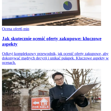
Ocena ofert
6
min
Jak skutecznie ocenić oferty zakupowe: kluczowe
aspekty
Odkryj kompleksowy przewodnik, jak ocenić oferty zakupowe, aby
dokonywać mądrych decyzji i unikać pułapek. Kluczowe aspekty w
ocenach.