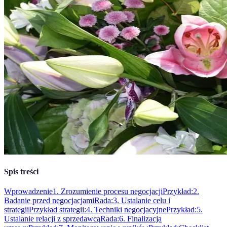
Spis treści
Wprowadzenie
1. Zrozumienie procesu negocjacji
Przykład:
2.
Badanie przed negocjacjami
Rada:
3. Ustalanie celu i
strategii
Przykład strategii:
4. Techniki negocjacyjne
Przykład:
5.
Ustalanie relacji z sprzedawcą
Rada:
6. Finalizacja