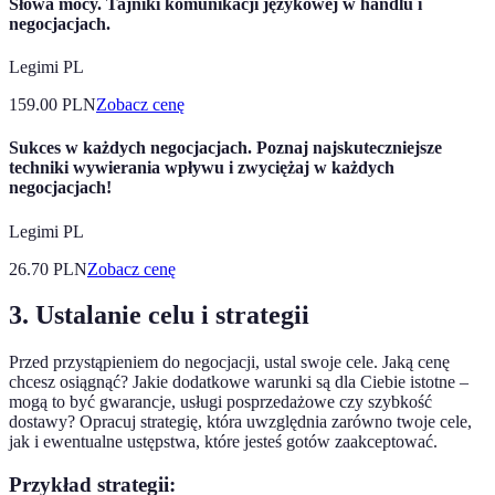
Słowa mocy. Tajniki komunikacji językowej w handlu i
negocjacjach.
Legimi PL
159.00
PLN
Zobacz cenę
Sukces w każdych negocjacjach. Poznaj najskuteczniejsze
techniki wywierania wpływu i zwyciężaj w każdych
negocjacjach!
Legimi PL
26.70
PLN
Zobacz cenę
3. Ustalanie celu i strategii
Przed przystąpieniem do negocjacji, ustal swoje cele. Jaką cenę
chcesz osiągnąć? Jakie dodatkowe warunki są dla Ciebie istotne –
mogą to być gwarancje, usługi posprzedażowe czy szybkość
dostawy? Opracuj strategię, która uwzględnia zarówno twoje cele,
jak i ewentualne ustępstwa, które jesteś gotów zaakceptować.
Przykład strategii: