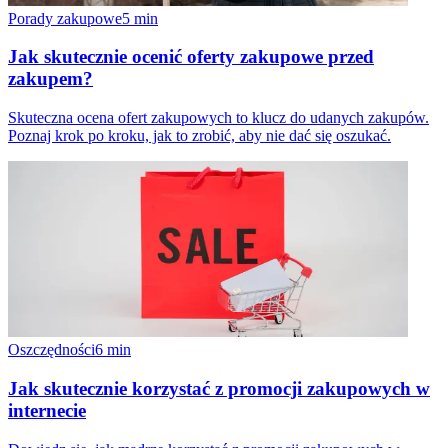
Porady zakupowe
5
min
Jak skutecznie ocenić oferty zakupowe przed
zakupem?
Skuteczna ocena ofert zakupowych to klucz do udanych zakupów.
Poznaj krok po kroku, jak to zrobić, aby nie dać się oszukać.
Oszczędności
6
min
Jak skutecznie korzystać z promocji zakupowych w
internecie