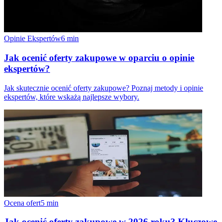
Opinie Ekspertów
6
min
Jak ocenić oferty zakupowe w oparciu o opinie
ekspertów?
Jak skutecznie ocenić oferty zakupowe? Poznaj metody i opinie
ekspertów, które wskażą najlepsze wybory.
Ocena ofert
5
min
Jak ocenić oferty zakupowe w 2026 roku? Kluczowe