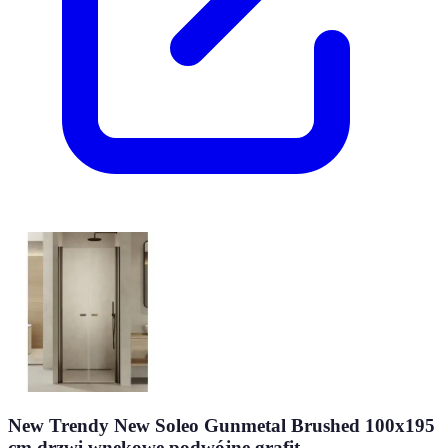
New Trendy New Soleo Gunmetal Brushed 100x195
cm drzwi wnękowe podwójne grafit