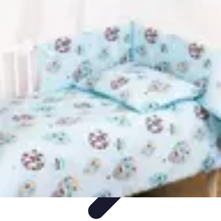
Oferty Zakupowe
Ocena ofert
Analiza ofert
Tendencje zakupowe
Porady
zakupowe
Porady Zakupowe
Oferty Zakupowe