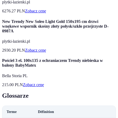
plytki-lazienki.pl
6276.27
PLN
Zobacz cenę
New Trendy New Soleo Light Gold 150x195 cm drzwi
wnękowe wspornik skośny złoty połysk/szkło przejrzyste D-
0987A
plytki-lazienki.pl
2930.20
PLN
Zobacz cenę
Pościel 3 el. 100x135 z ochraniaczem Trendy niebieska w
balony BabyMatex
Bella Storia PL
215.00
PLN
Zobacz cenę
Glossarze
Terme
Définition