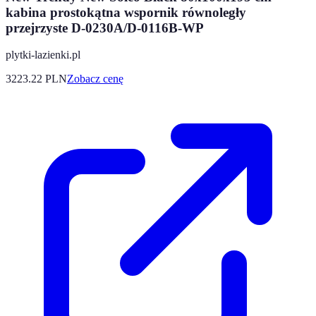
kabina prostokątna wspornik równoległy
przejrzyste D-0230A/D-0116B-WP
plytki-lazienki.pl
3223.22
PLN
Zobacz cenę