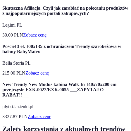
Skuteczna Afiliacja. Czyli jak zarabiać na polecaniu produktów
z najpopularniejszych portali zakupowych?
Legimi PL
30.00
PLN
Zobacz cenę
Pościel 3 el. 100x135 z ochraniaczem Trendy szarobeżowa w
balony BabyMatex
Bella Storia PL
215.00
PLN
Zobacz cenę
New Trendy New Modus kabina Walk-In 140x70x200 cm
przejrzyste EXK-0022/EXK-0055 ___ZAPYTAJ O
RABAT!!___
plytki-lazienki.pl
3327.87
PLN
Zobacz cenę
Zalety korzystania z aktualnych trendów