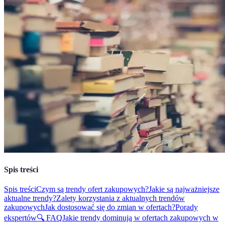
Spis treści
Spis treści
Czym są trendy ofert zakupowych?
Jakie są najważniejsze
aktualne trendy?
Zalety korzystania z aktualnych trendów
zakupowych
Jak dostosować się do zmian w ofertach?
Porady
ekspertów
🔍 FAQ
Jakie trendy dominują w ofertach zakupowych w