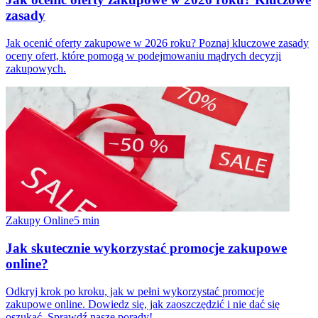
zasady
Jak ocenić oferty zakupowe w 2026 roku? Poznaj kluczowe zasady
oceny ofert, które pomogą w podejmowaniu mądrych decyzji
zakupowych.
Zakupy Online
5
min
Jak skutecznie wykorzystać promocje zakupowe
online?
Odkryj krok po kroku, jak w pełni wykorzystać promocje
zakupowe online. Dowiedz się, jak zaoszczędzić i nie dać się
oszukać. Sprawdź nasze porady!