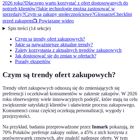
2026 roku?
Dlaczego warto korzystać z ofert dostosowanych do
potrzeb klientów?
Jakie technologie można zastosować w
sprzedaży?
Czym są zakupy społecznościowe?
Glossarze
Checklist
przed zakupem
📺 Powiązane wideo
Spis treści
(
14
sekcje
)
Czym są trendy ofert zakupowych?
Jakie są najważniejsze aktualne trendy?
Zalety korzystania z aktualnych trendów zakupowych
Jak dostosować się do zmian w ofertach?
Porady ekspertów
Czym są trendy ofert zakupowych?
Trendy ofert zakupowych odnoszą się do zmieniających się
preferencji i oczekiwań konsumentów w zakresie zakupów. W 2026
roku obserwujemy wiele innowacyjnych podejść, które mają na celu
zwiększenie satysfakcji klientów i ułatwienie procesu zakupowego.
Konsumenci coraz częściej oczekują personalizacji, wygody i
przejrzystości.
Na przykład, badania przeprowadzone przez
Inmark
pokazują, że
70% Polaków preferuje zakupy online, a 45% z nich korzysta z
porównywarek cenowych, aby znaleźć najlepsze oferty. W tym