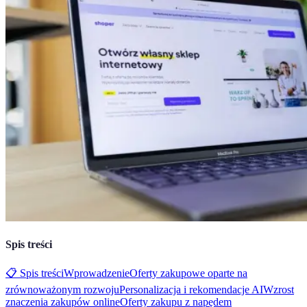
Spis treści
📋 Spis treści
Wprowadzenie
Oferty zakupowe oparte na
zrównoważonym rozwoju
Personalizacja i rekomendacje AI
Wzrost
znaczenia zakupów online
Oferty zakupu z napędem