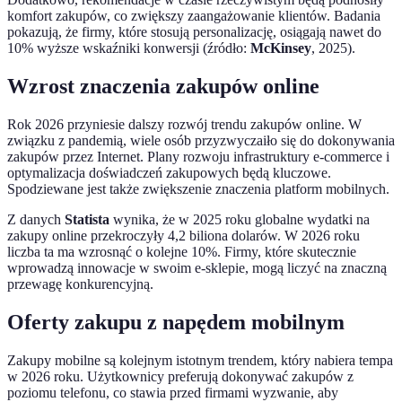
komfort zakupów, co zwiększy zaangażowanie klientów. Badania
pokazują, że firmy, które stosują personalizację, osiągają nawet do
10% wyższe wskaźniki konwersji (źródło:
McKinsey
, 2025).
Wzrost znaczenia zakupów online
Rok 2026 przyniesie dalszy rozwój trendu zakupów online. W
związku z pandemią, wiele osób przyzwyczaiło się do dokonywania
zakupów przez Internet. Plany rozwoju infrastruktury e-commerce i
optymalizacja doświadczeń zakupowych będą kluczowe.
Spodziewane jest także zwiększenie znaczenia platform mobilnych.
Z danych
Statista
wynika, że w 2025 roku globalne wydatki na
zakupy online przekroczyły 4,2 biliona dolarów. W 2026 roku
liczba ta ma wzrosnąć o kolejne 10%. Firmy, które skutecznie
wprowadzą innowacje w swoim e-sklepie, mogą liczyć na znaczną
przewagę konkurencyjną.
Oferty zakupu z napędem mobilnym
Zakupy mobilne są kolejnym istotnym trendem, który nabiera tempa
w 2026 roku. Użytkownicy preferują dokonywać zakupów z
poziomu telefonu, co stawia przed firmami wyzwanie, aby