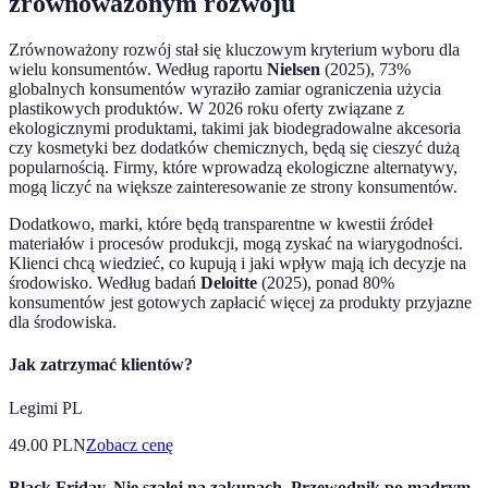
zrównoważonym rozwoju
Zrównoważony rozwój stał się kluczowym kryterium wyboru dla
wielu konsumentów. Według raportu
Nielsen
(2025), 73%
globalnych konsumentów wyraziło zamiar ograniczenia użycia
plastikowych produktów. W 2026 roku oferty związane z
ekologicznymi produktami, takimi jak biodegradowalne akcesoria
czy kosmetyki bez dodatków chemicznych, będą się cieszyć dużą
popularnością. Firmy, które wprowadzą ekologiczne alternatywy,
mogą liczyć na większe zainteresowanie ze strony konsumentów.
Dodatkowo, marki, które będą transparentne w kwestii źródeł
materiałów i procesów produkcji, mogą zyskać na wiarygodności.
Klienci chcą wiedzieć, co kupują i jaki wpływ mają ich decyzje na
środowisko. Według badań
Deloitte
(2025), ponad 80%
konsumentów jest gotowych zapłacić więcej za produkty przyjazne
dla środowiska.
Jak zatrzymać klientów?
Legimi PL
49.00
PLN
Zobacz cenę
Black Friday. Nie szalej na zakupach. Przewodnik po mądrym