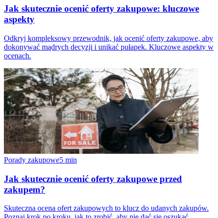
Jak skutecznie ocenić oferty zakupowe: kluczowe
aspekty
Odkryj kompleksowy przewodnik, jak ocenić oferty zakupowe, aby
dokonywać mądrych decyzji i unikać pułapek. Kluczowe aspekty w
ocenach.
Porady zakupowe
5
min
Jak skutecznie ocenić oferty zakupowe przed
zakupem?
Skuteczna ocena ofert zakupowych to klucz do udanych zakupów.
Poznaj krok po kroku, jak to zrobić, aby nie dać się oszukać.