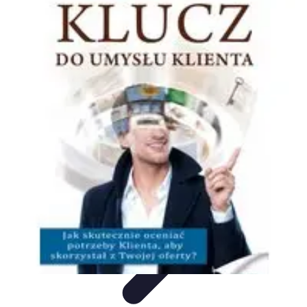
Oferty Zakupowe
Ocena ofert
Analiza ofert
Tendencje zakupowe
Porady
zakupowe
Porady Zakupowe
Oferty Zakupowe