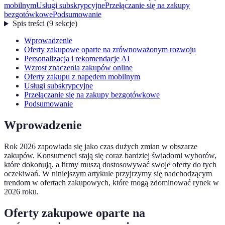
mobilnym
Usługi subskrypcyjne
Przełączanie się na zakupy
bezgotówkowe
Podsumowanie
Spis treści
(
9
sekcje
)
Wprowadzenie
Oferty zakupowe oparte na zrównoważonym rozwoju
Personalizacja i rekomendacje AI
Wzrost znaczenia zakupów online
Oferty zakupu z napędem mobilnym
Usługi subskrypcyjne
Przełączanie się na zakupy bezgotówkowe
Podsumowanie
Wprowadzenie
Rok 2026 zapowiada się jako czas dużych zmian w obszarze
zakupów. Konsumenci stają się coraz bardziej świadomi wyborów,
które dokonują, a firmy muszą dostosowywać swoje oferty do tych
oczekiwań. W niniejszym artykule przyjrzymy się nadchodzącym
trendom w ofertach zakupowych, które mogą zdominować rynek w
2026 roku.
Oferty zakupowe oparte na