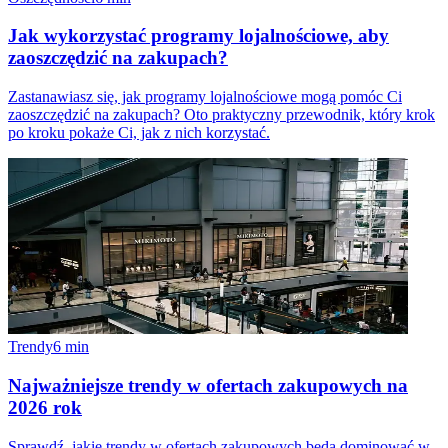
Jak wykorzystać programy lojalnościowe, aby
zaoszczędzić na zakupach?
Zastanawiasz się, jak programy lojalnościowe mogą pomóc Ci
zaoszczędzić na zakupach? Oto praktyczny przewodnik, który krok
po kroku pokaże Ci, jak z nich korzystać.
Trendy
6
min
Najważniejsze trendy w ofertach zakupowych na
2026 rok
Sprawdź, jakie trendy w ofertach zakupowych będą dominować w