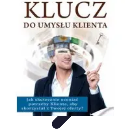
Oferty Zakupowe
Ocena ofert
Analiza ofert
Tendencje zakupowe
Porady
zakupowe
Porady Zakupowe
Oferty Zakupowe