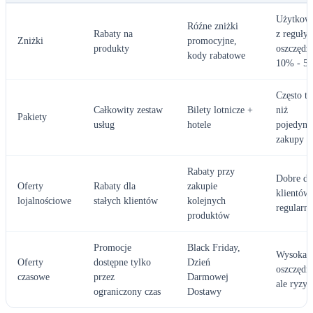
Użytkow
Róźne zniżki
Rabaty na
z reguły
Zniżki
promocyjne,
produkty
oszczędz
kody rabatowe
10% - 5
Często ta
Całkowity zestaw
Bilety lotnicze +
niż
Pakiety
usług
hotele
pojedync
zakupy
Rabaty przy
Dobre dl
Oferty
Rabaty dla
zakupie
klientów
lojalnościowe
stałych klientów
kolejnych
regularn
produktów
Promocje
Black Friday,
Wysoka
Oferty
dostępne tylko
Dzień
oszczędn
czasowe
przez
Darmowej
ale ryzy
ograniczony czas
Dostawy