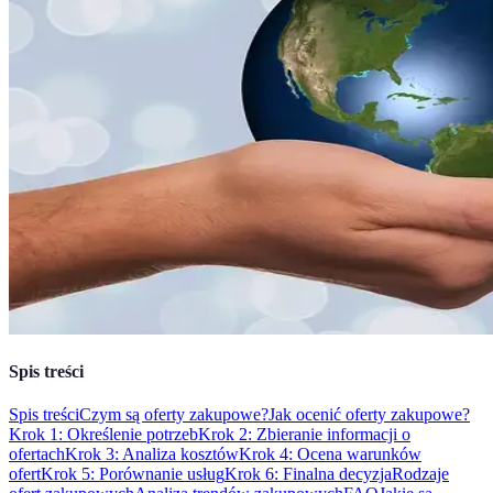
Spis treści
Spis treści
Czym są oferty zakupowe?
Jak ocenić oferty zakupowe?
Krok 1: Określenie potrzeb
Krok 2: Zbieranie informacji o
ofertach
Krok 3: Analiza kosztów
Krok 4: Ocena warunków
ofert
Krok 5: Porównanie usług
Krok 6: Finalna decyzja
Rodzaje