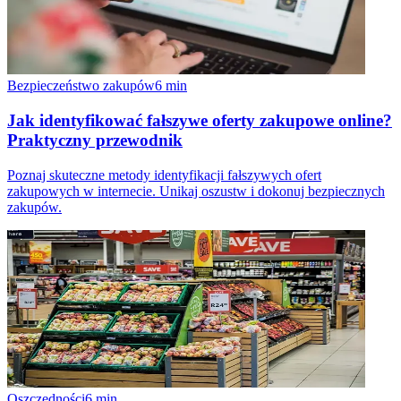
Bezpieczeństwo zakupów
6
min
Jak identyfikować fałszywe oferty zakupowe online?
Praktyczny przewodnik
Poznaj skuteczne metody identyfikacji fałszywych ofert
zakupowych w internecie. Unikaj oszustw i dokonuj bezpiecznych
zakupów.
Oszczędności
6
min