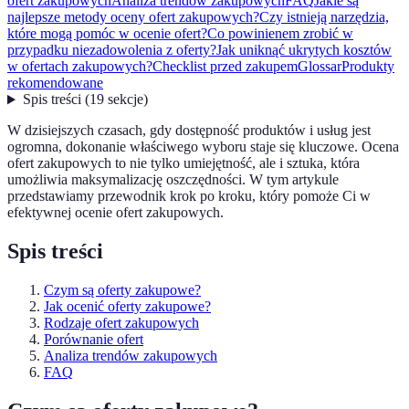
ofert zakupowych
Analiza trendów zakupowych
FAQ
Jakie są
najlepsze metody oceny ofert zakupowych?
Czy istnieją narzędzia,
które mogą pomóc w ocenie ofert?
Co powinienem zrobić w
przypadku niezadowolenia z oferty?
Jak uniknąć ukrytych kosztów
w ofertach zakupowych?
Checklist przed zakupem
Glossar
Produkty
rekomendowane
Spis treści
(
19
sekcje
)
W dzisiejszych czasach, gdy dostępność produktów i usług jest
ogromna, dokonanie właściwego wyboru staje się kluczowe. Ocena
ofert zakupowych to nie tylko umiejętność, ale i sztuka, która
umożliwia maksymalizację oszczędności. W tym artykule
przedstawiamy przewodnik krok po kroku, który pomoże Ci w
efektywnej ocenie ofert zakupowych.
Spis treści
Czym są oferty zakupowe?
Jak ocenić oferty zakupowe?
Rodzaje ofert zakupowych
Porównanie ofert
Analiza trendów zakupowych
FAQ