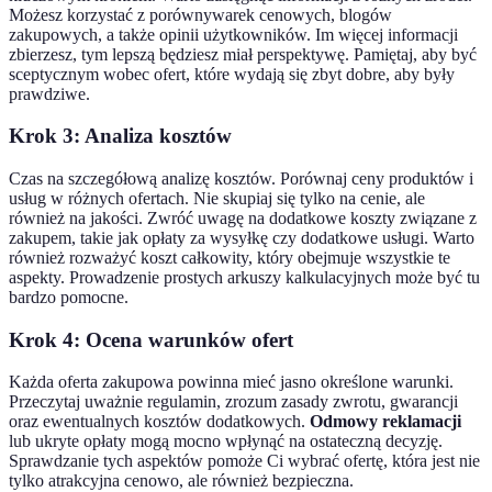
Możesz korzystać z porównywarek cenowych, blogów
zakupowych, a także opinii użytkowników. Im więcej informacji
zbierzesz, tym lepszą będziesz miał perspektywę. Pamiętaj, aby być
sceptycznym wobec ofert, które wydają się zbyt dobre, aby były
prawdziwe.
Krok 3: Analiza kosztów
Czas na szczegółową analizę kosztów. Porównaj ceny produktów i
usług w różnych ofertach. Nie skupiaj się tylko na cenie, ale
również na jakości. Zwróć uwagę na dodatkowe koszty związane z
zakupem, takie jak opłaty za wysyłkę czy dodatkowe usługi. Warto
również rozważyć koszt całkowity, który obejmuje wszystkie te
aspekty. Prowadzenie prostych arkuszy kalkulacyjnych może być tu
bardzo pomocne.
Krok 4: Ocena warunków ofert
Każda oferta zakupowa powinna mieć jasno określone warunki.
Przeczytaj uważnie regulamin, zrozum zasady zwrotu, gwarancji
oraz ewentualnych kosztów dodatkowych.
Odmowy reklamacji
lub ukryte opłaty mogą mocno wpłynąć na ostateczną decyzję.
Sprawdzanie tych aspektów pomoże Ci wybrać ofertę, która jest nie
tylko atrakcyjna cenowo, ale również bezpieczna.