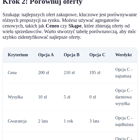
Krok 2: Porównuj oferty
Szukając najlepszych ofert zakupowe, kluczowe jest porównywanie
różnych propozycji na rynku. Możesz używać agregatorów
cenowych, takich jak
Ceneo
czy
Skąpe
, które zbierają oferty od
wielu sprzedawców. Warto stworzyć tabelę porównawczą, aby móc
szybko zidentyfikować najlepsze oferty.
Kryterium
Opcja A
Opcja B
Opcja C
Werdykt
Opcja C -
Cena
200 zł
210 zł
195 zł
najtańsza
Opcja C -
Wysyłka
10 zł
5 zł
0 zł
darmowa
wysyłka
Opcja C -
Gwarancja
2 lata
1 rok
3 lata
najdłuższa
Opcja C -