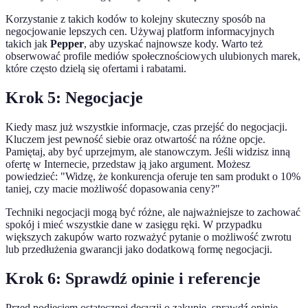
Korzystanie z takich kodów to kolejny skuteczny sposób na
negocjowanie lepszych cen. Używaj platform informacyjnych
takich jak
Pepper
, aby uzyskać najnowsze kody. Warto też
obserwować profile mediów społecznościowych ulubionych marek,
które często dzielą się ofertami i rabatami.
Krok 5: Negocjacje
Kiedy masz już wszystkie informacje, czas przejść do negocjacji.
Kluczem jest pewność siebie oraz otwartość na różne opcje.
Pamiętaj, aby być uprzejmym, ale stanowczym. Jeśli widzisz inną
ofertę w Internecie, przedstaw ją jako argument. Możesz
powiedzieć: "Widzę, że konkurencja oferuje ten sam produkt o 10%
taniej, czy macie możliwość dopasowania ceny?"
Techniki negocjacji mogą być różne, ale najważniejsze to zachować
spokój i mieć wszystkie dane w zasięgu ręki. W przypadku
większych zakupów warto rozważyć pytanie o możliwość zwrotu
lub przedłużenia gwarancji jako dodatkową formę negocjacji.
Krok 6: Sprawdź opinie i referencje
Przed podjęciem ostatecznej decyzji o zakupie, sprawdź opinie