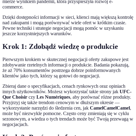
mierze wynikiem pandemii, która przyspieszyła rozwój e-
commerce.
Dzięki dostępności informacji w sieci, klienci mają większą kontrolę
nad zakupami i mogą porównywać wiele ofert w krótkim czasie.
Pewne techniki i strategie negocjacji mogą pomóc w uzyskaniu
jeszcze korzystniejszych warunków.
Krok 1: Zdobądź wiedzę o produkcie
Pierwszym krokiem w skutecznej negocjacji oferty zakupowe jest
zdobywanie rzetelnych informacji o produkcie. Badania pokazują,
że aż 70% konsumentów postrzega dobrze poinformowanych
klientów jako tych, którzy są gotowi do negocjacji.
Zbieraj dane o specyfikacjach, cenach rynkowych oraz opiniach
innych użytkowników. Możesz wykorzystać takie strony jak
UFC-
Que Choisir
czy
Les Numériques
, aby porównać różne produkty.
Przyjrzyj się także trendom cenowym w dłuższym okresie —
wykorzystanie narzędzi do śledzenia cen, jak
CamelCamelCamel
,
może być niezwykle pomocne. Często ceny zmieniają się w cyklu
sezonowym, a wiedza o tych trendach może być Twoją przewagą w
negocjacjach.