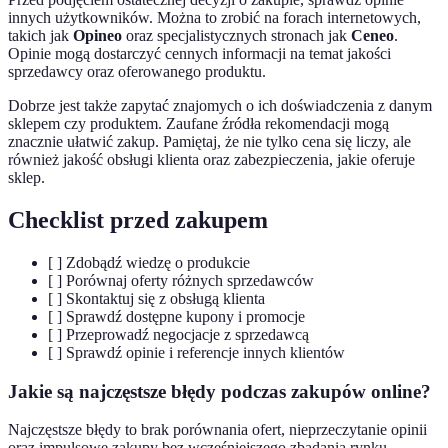
innych użytkowników. Można to zrobić na forach internetowych,
takich jak
Opineo
oraz specjalistycznych stronach jak
Ceneo
.
Opinie mogą dostarczyć cennych informacji na temat jakości
sprzedawcy oraz oferowanego produktu.
Dobrze jest także zapytać znajomych o ich doświadczenia z danym
sklepem czy produktem. Zaufane źródła rekomendacji mogą
znacznie ułatwić zakup. Pamiętaj, że nie tylko cena się liczy, ale
również jakość obsługi klienta oraz zabezpieczenia, jakie oferuje
sklep.
Checklist przed zakupem
[ ] Zdobądź wiedzę o produkcie
[ ] Porównaj oferty różnych sprzedawców
[ ] Skontaktuj się z obsługą klienta
[ ] Sprawdź dostępne kupony i promocje
[ ] Przeprowadź negocjacje z sprzedawcą
[ ] Sprawdź opinie i referencje innych klientów
Jakie są najczęstsze błędy podczas zakupów online?
Najczęstsze błędy to brak porównania ofert, nieprzeczytanie opinii
oraz impulsowe zakupy bez wcześniejszego zbadania rynku.