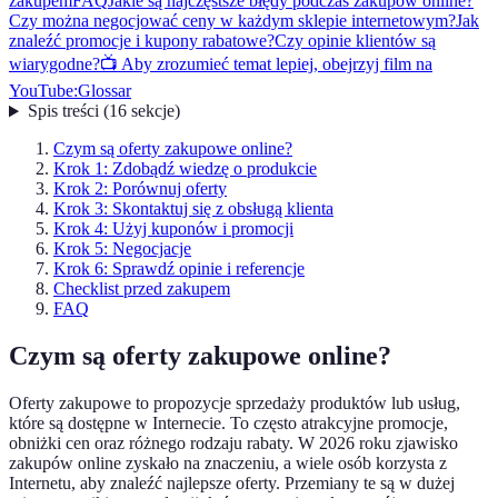
zakupem
FAQ
Jakie są najczęstsze błędy podczas zakupów online?
Czy można negocjować ceny w każdym sklepie internetowym?
Jak
znaleźć promocje i kupony rabatowe?
Czy opinie klientów są
wiarygodne?
📺 Aby zrozumieć temat lepiej, obejrzyj film na
YouTube:
Glossar
Spis treści
(
16
sekcje
)
Czym są oferty zakupowe online?
Krok 1: Zdobądź wiedzę o produkcie
Krok 2: Porównuj oferty
Krok 3: Skontaktuj się z obsługą klienta
Krok 4: Użyj kuponów i promocji
Krok 5: Negocjacje
Krok 6: Sprawdź opinie i referencje
Checklist przed zakupem
FAQ
Czym są oferty zakupowe online?
Oferty zakupowe to propozycje sprzedaży produktów lub usług,
które są dostępne w Internecie. To często atrakcyjne promocje,
obniżki cen oraz różnego rodzaju rabaty. W 2026 roku zjawisko
zakupów online zyskało na znaczeniu, a wiele osób korzysta z
Internetu, aby znaleźć najlepsze oferty. Przemiany te są w dużej