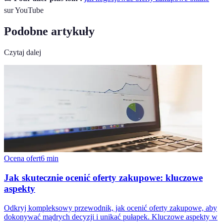
sur YouTube
Podobne artykuły
Czytaj dalej
Ocena ofert
6
min
Jak skutecznie ocenić oferty zakupowe: kluczowe
aspekty
Odkryj kompleksowy przewodnik, jak ocenić oferty zakupowe, aby
dokonywać mądrych decyzji i unikać pułapek. Kluczowe aspekty w