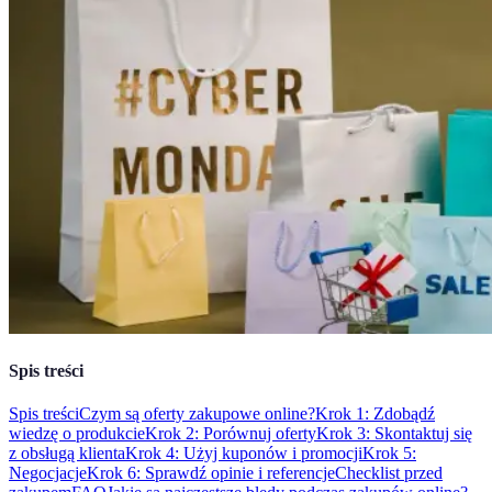
Spis treści
Spis treści
Czym są oferty zakupowe online?
Krok 1: Zdobądź
wiedzę o produkcie
Krok 2: Porównuj oferty
Krok 3: Skontaktuj się
z obsługą klienta
Krok 4: Użyj kuponów i promocji
Krok 5:
Negocjacje
Krok 6: Sprawdź opinie i referencje
Checklist przed