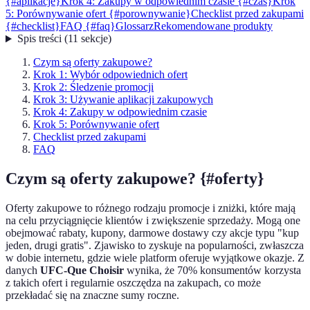
{#aplikacje}
Krok 4: Zakupy w odpowiednim czasie {#czas}
Krok
5: Porównywanie ofert {#porownywanie}
Checklist przed zakupami
{#checklist}
FAQ {#faq}
Glossarz
Rekomendowane produkty
Spis treści
(
11
sekcje
)
Czym są oferty zakupowe?
Krok 1: Wybór odpowiednich ofert
Krok 2: Śledzenie promocji
Krok 3: Używanie aplikacji zakupowych
Krok 4: Zakupy w odpowiednim czasie
Krok 5: Porównywanie ofert
Checklist przed zakupami
FAQ
Czym są oferty zakupowe? {#oferty}
Oferty zakupowe to różnego rodzaju promocje i zniżki, które mają
na celu przyciągnięcie klientów i zwiększenie sprzedaży. Mogą one
obejmować rabaty, kupony, darmowe dostawy czy akcje typu "kup
jeden, drugi gratis". Zjawisko to zyskuje na popularności, zwłaszcza
w dobie internetu, gdzie wiele platform oferuje wyjątkowe okazje. Z
danych
UFC-Que Choisir
wynika, że 70% konsumentów korzysta
z takich ofert i regularnie oszczędza na zakupach, co może
przekładać się na znaczne sumy roczne.