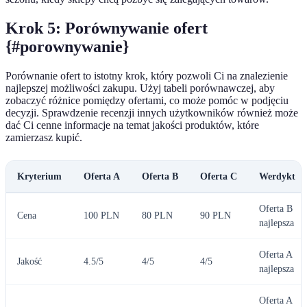
Krok 5: Porównywanie ofert
{#porownywanie}
Porównanie ofert to istotny krok, który pozwoli Ci na znalezienie
najlepszej możliwości zakupu. Użyj tabeli porównawczej, aby
zobaczyć różnice pomiędzy ofertami, co może pomóc w podjęciu
decyzji. Sprawdzenie recenzji innych użytkowników również może
dać Ci cenne informacje na temat jakości produktów, które
zamierzasz kupić.
Kryterium
Oferta A
Oferta B
Oferta C
Werdykt
Oferta B
Cena
100 PLN
80 PLN
90 PLN
najlepsza
Oferta A
Jakość
4.5/5
4/5
4/5
najlepsza
Oferta A