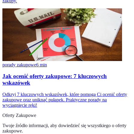
zakupy.
porady zakupowe
6
min
Jak ocenić oferty zakupowe: 7 kluczowych
wskazówek
Odkryj 7 kluczowych wskazówek, które pomogą Ci ocenić oferty
zakupowe oraz uniknąć pułapek. Praktyczne porady na
wyciągnięcie ręki!
Oferty Zakupowe
Twoje źródło informacji, aby dowiedzieć się wszystkiego o
oferty
zakupowe
.