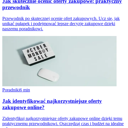
Jak skutecznie ocenić oferty zakupowe: praktyczny
przewodnik
Przewodnik po skutecznej ocenie ofert zakupowych. Ucz się, jak
unikać pułapek i podejmować lepsze decyzje zakupowe dzięki
naszemu poradnikowi.
Poradniki
6
min
Jak identyfikować najkorzystniejsze oferty
zakupowe online?
Zidentyfikuj najkorzystniejsze oferty zakupowe online dzięki temu
praktycznemu przewodnikowi. Oszczędzaj czas i budżet na idealne