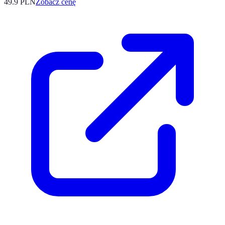
49.9
PLN
Zobacz cenę