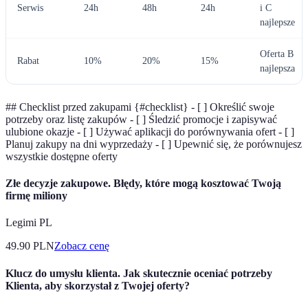
Serwis
24h
48h
24h
i C
najlepsze
Oferta B
Rabat
10%
20%
15%
najlepsza
## Checklist przed zakupami {#checklist} - [ ] Określić swoje
potrzeby oraz listę zakupów - [ ] Śledzić promocje i zapisywać
ulubione okazje - [ ] Używać aplikacji do porównywania ofert - [ ]
Planuj zakupy na dni wyprzedaży - [ ] Upewnić się, że porównujesz
wszystkie dostępne oferty
Złe decyzje zakupowe. Błędy, które mogą kosztować Twoją
firmę miliony
Legimi PL
49.90
PLN
Zobacz cenę
Klucz do umysłu klienta. Jak skutecznie oceniać potrzeby
Klienta, aby skorzystał z Twojej oferty?