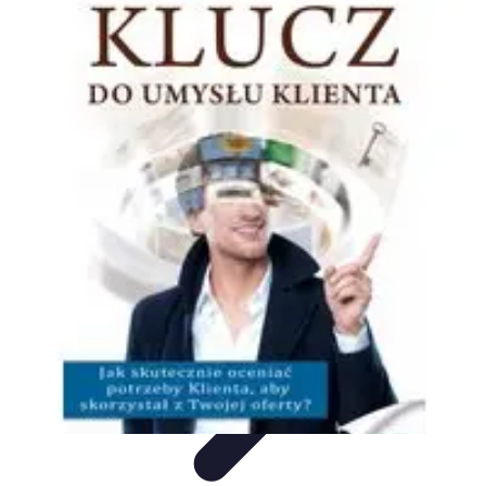
Oferty Zakupowe
Ocena ofert
Analiza ofert
Tendencje zakupowe
Porady
zakupowe
Porady Zakupowe
Oferty Zakupowe