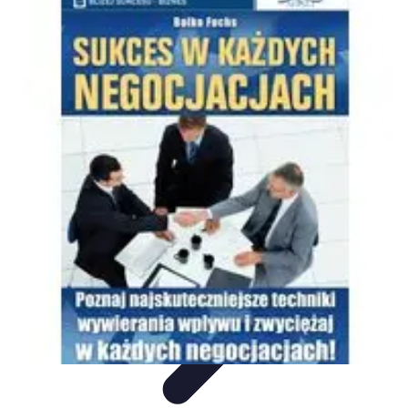
Oferty Zakupowe
Ocena ofert
Analiza ofert
Tendencje zakupowe
Porady
zakupowe
Porady Zakupowe
Oferty Zakupowe