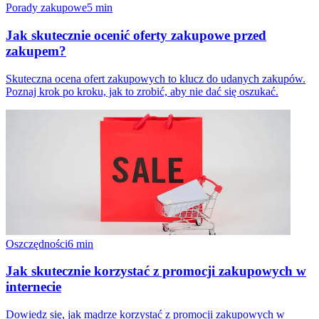
Porady zakupowe
5
min
Jak skutecznie ocenić oferty zakupowe przed
zakupem?
Skuteczna ocena ofert zakupowych to klucz do udanych zakupów.
Poznaj krok po kroku, jak to zrobić, aby nie dać się oszukać.
Oszczędności
6
min
Jak skutecznie korzystać z promocji zakupowych w
internecie
Dowiedz się, jak mądrze korzystać z promocji zakupowych w