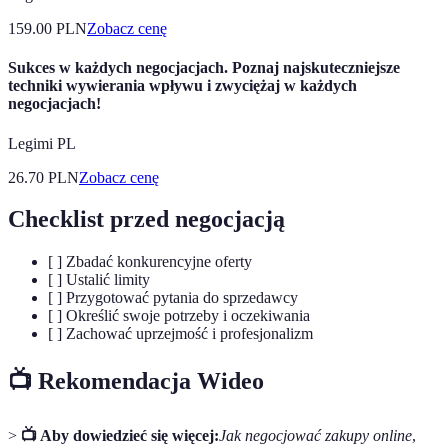
159.00
PLN
Zobacz cenę
Sukces w każdych negocjacjach. Poznaj najskuteczniejsze
techniki wywierania wpływu i zwyciężaj w każdych
negocjacjach!
Legimi PL
26.70
PLN
Zobacz cenę
Checklist przed negocjacją
[ ] Zbadać konkurencyjne oferty
[ ] Ustalić limity
[ ] Przygotować pytania do sprzedawcy
[ ] Określić swoje potrzeby i oczekiwania
[ ] Zachować uprzejmość i profesjonalizm
📺 Rekomendacja Wideo
>
📺 Aby dowiedzieć się więcej:
Jak negocjować zakupy online
,