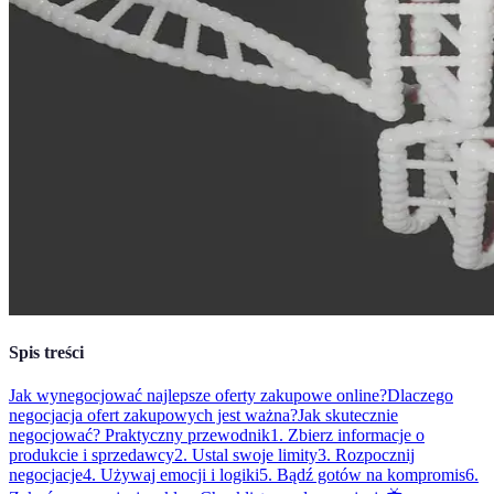
Spis treści
Jak wynegocjować najlepsze oferty zakupowe online?
Dlaczego
negocjacja ofert zakupowych jest ważna?
Jak skutecznie
negocjować? Praktyczny przewodnik
1. Zbierz informacje o
produkcie i sprzedawcy
2. Ustal swoje limity
3. Rozpocznij
negocjacje
4. Używaj emocji i logiki
5. Bądź gotów na kompromis
6.