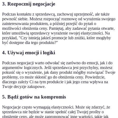
3. Rozpocznij negocjacje
Podczas kontaktu z sprzedawcą, zachowuj uprzejmość, ale także
pewność siebie. Możesz rozpocząć rozmowę od wyrażenia swojego
zainteresowania produktem, a później przejść do pytań o
możliwości obniżenia ceny. Pamiętaj, aby zadawać pytania otwarte,
które umożliwią sprzedawcy wyrażenie swojej elastyczności. Na
przykład, "Czy istnieją jakieś promocje lub zniżki, które mogłyby
być dostępne dla tego produktu?"
4. Używaj emocji i logiki
Podczas negocjacji warto odwołać się zarówno do emocji, jak i do
argumentów logicznych. Jeśli sprzedawca jest przychylny, możesz
pokusić się o wyrażenie, jak dany produkt mógłby rozwiązać Twoje
problemy, co może skłonić go do obniżenia ceny. Powiedzcie,
dlaczego zależy Ci na tym produkcie i jak jego cena wpływa na
Twoje decyzje zakupowe.
5. Bądź gotów na kompromis
Negocjacje często wymagają elastyczności. Może się zdarzyć, że
sprzedawca nie będzie w stanie spełnić całej Twojej prośby o
obniżenie ceny, ale może zaproponować inne wartości, takie jak