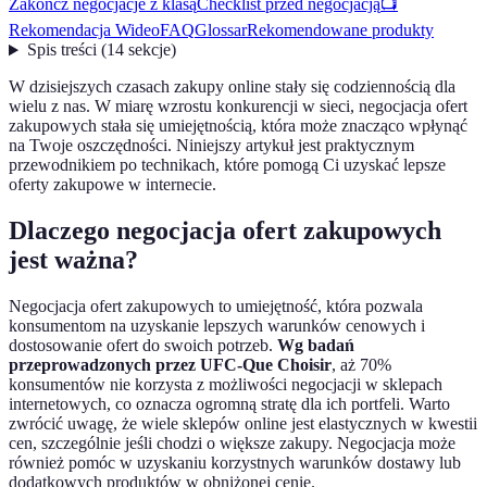
Zakończ negocjacje z klasą
Checklist przed negocjacją
📺
Rekomendacja Wideo
FAQ
Glossar
Rekomendowane produkty
Spis treści
(
14
sekcje
)
W dzisiejszych czasach zakupy online stały się codziennością dla
wielu z nas. W miarę wzrostu konkurencji w sieci, negocjacja ofert
zakupowych stała się umiejętnością, która może znacząco wpłynąć
na Twoje oszczędności. Niniejszy artykuł jest praktycznym
przewodnikiem po technikach, które pomogą Ci uzyskać lepsze
oferty zakupowe w internecie.
Dlaczego negocjacja ofert zakupowych
jest ważna?
Negocjacja ofert zakupowych to umiejętność, która pozwala
konsumentom na uzyskanie lepszych warunków cenowych i
dostosowanie ofert do swoich potrzeb.
Wg badań
przeprowadzonych przez UFC-Que Choisir
, aż 70%
konsumentów nie korzysta z możliwości negocjacji w sklepach
internetowych, co oznacza ogromną stratę dla ich portfeli. Warto
zwrócić uwagę, że wiele sklepów online jest elastycznych w kwestii
cen, szczególnie jeśli chodzi o większe zakupy. Negocjacja może
również pomóc w uzyskaniu korzystnych warunków dostawy lub
dodatkowych produktów w obniżonej cenie.