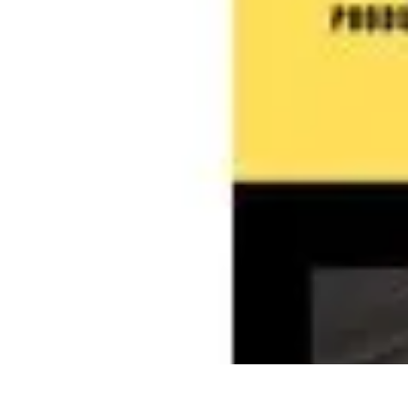
Oferty Zakupowe
Ocena ofert
Analiza ofert
Tendencje zakupowe
Porady zakupowe
Pora
Oferty Zakupowe