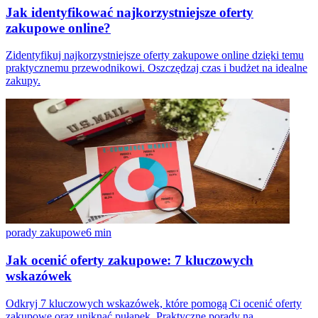
Jak identyfikować najkorzystniejsze oferty
zakupowe online?
Zidentyfikuj najkorzystniejsze oferty zakupowe online dzięki temu
praktycznemu przewodnikowi. Oszczędzaj czas i budżet na idealne
zakupy.
porady zakupowe
6
min
Jak ocenić oferty zakupowe: 7 kluczowych
wskazówek
Odkryj 7 kluczowych wskazówek, które pomogą Ci ocenić oferty
zakupowe oraz uniknąć pułapek. Praktyczne porady na