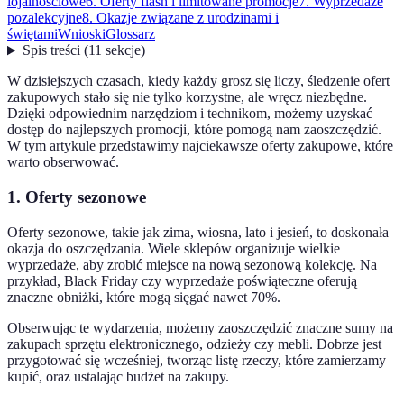
lojalnościowe
6. Oferty flash i limitowane promocje
7. Wyprzedaże
pozalekcyjne
8. Okazje związane z urodzinami i
świętami
Wnioski
Glossarz
Spis treści
(
11
sekcje
)
W dzisiejszych czasach, kiedy każdy grosz się liczy, śledzenie ofert
zakupowych stało się nie tylko korzystne, ale wręcz niezbędne.
Dzięki odpowiednim narzędziom i technikom, możemy uzyskać
dostęp do najlepszych promocji, które pomogą nam zaoszczędzić.
W tym artykule przedstawimy najciekawsze oferty zakupowe, które
warto obserwować.
1. Oferty sezonowe
Oferty sezonowe, takie jak zima, wiosna, lato i jesień, to doskonała
okazja do oszczędzania. Wiele sklepów organizuje wielkie
wyprzedaże, aby zrobić miejsce na nową sezonową kolekcję. Na
przykład, Black Friday czy wyprzedaże poświąteczne oferują
znaczne obniżki, które mogą sięgać nawet 70%.
Obserwując te wydarzenia, możemy zaoszczędzić znaczne sumy na
zakupach sprzętu elektronicznego, odzieży czy mebli. Dobrze jest
przygotować się wcześniej, tworząc listę rzeczy, które zamierzamy
kupić, oraz ustalając budżet na zakupy.