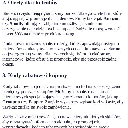
2. Oferty dla studentów
Studenci często mają ograniczony budżet, dlatego wiele firm które
angażują się w promocje dla studentów. Firmy takie jak
Amazon
czy
Spotify
oferują zniżki, które umożliwiają studentom
oszczędzanie na codziennych zakupach. Zniżki te mogą wynosić
nawet 50% na niektóre produkty i usługi.
Dodatkowo, możemy znaleźć oferty, które zapewniają dostęp do
materiałów edukacyjnych w niższych cenach lub nawet za darmo,
co jest ogromną szansą dla uczących się. Warto badać strony
internetowe, które oferują te promocje, aby nie przegapić żadnej
okazji.
3. Kody rabatowe i kupony
Kody rabatowe to jedna z najprostszych metod na zaoszczędzenie
pieniędzy podczas zakupów. Możemy je znaleźć na stronach
internetowych specjalizujących się w zbieraniu kuponów, jak np.
Groupon
czy
Pepper
. Zwykle wystarczy wpisać kod w kasie, aby
uzyskać zniżkę na swoje zamówienie.
Warto także zarejestrować się na newslettery ulubionych sklepów,
aby otrzymywać informacje o aktualnych promocjach,
wyprzedażach i kodach rabatowych bezpośrednio na swoją