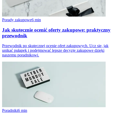
Porady zakupowe
6
min
Jak skutecznie ocenić oferty zakupowe: praktyczny
przewodnik
Przewodnik po skutecznej ocenie ofert zakupowych. Ucz się, jak
unikać pułapek i podejmować lepsze decyzje zakupowe dzięki
naszemu poradnikowi.
Poradniki
6
min