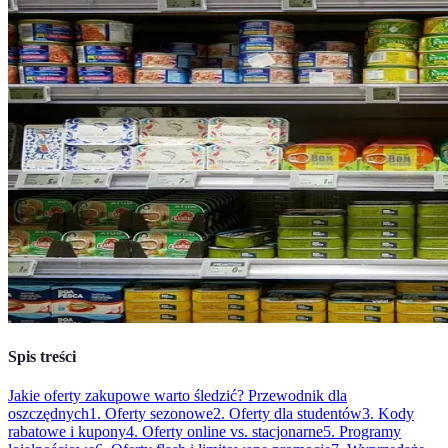
Spis treści
Jakie oferty zakupowe warto śledzić? Przewodnik dla
oszczędnych
1. Oferty sezonowe
2. Oferty dla studentów
3. Kody
rabatowe i kupony
4. Oferty online vs. stacjonarne
5. Programy