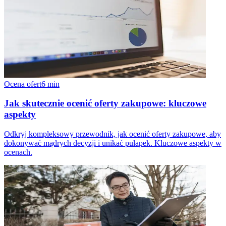
Ocena ofert
6
min
Jak skutecznie ocenić oferty zakupowe: kluczowe
aspekty
Odkryj kompleksowy przewodnik, jak ocenić oferty zakupowe, aby
dokonywać mądrych decyzji i unikać pułapek. Kluczowe aspekty w
ocenach.