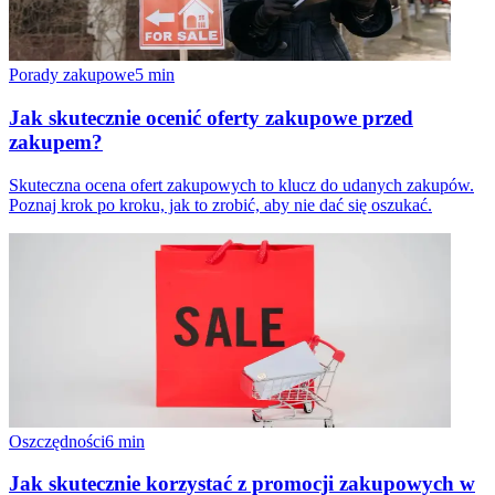
Porady zakupowe
5
min
Jak skutecznie ocenić oferty zakupowe przed
zakupem?
Skuteczna ocena ofert zakupowych to klucz do udanych zakupów.
Poznaj krok po kroku, jak to zrobić, aby nie dać się oszukać.
Oszczędności
6
min
Jak skutecznie korzystać z promocji zakupowych w