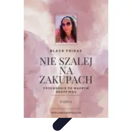
Oferty Zakupowe
Ocena ofert
Analiza ofert
Tendencje zakupowe
Porady
zakupowe
Porady Zakupowe
Oferty Zakupowe