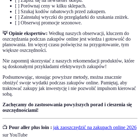
[ ] Zapisz się na newsletter sklepu.
[ ] Porównaj ceny w kilku sklepach.
[ ] Szukaj kodów rabatowych przed zakupem.
[ ] Zainstaluj wtyczki do przeglądarki do szukania zniżek.
[ ] Obserwuj promocje sezonowe.
💡 Opinie ekspertów:
Według naszych obserwacji, kluczem do
oszczędzania podczas zakupów online jest wiedza i gotowość do
planowania. Im więcej czasu poświęcisz na przygotowanie, tym
większe oszczędności.
Nie zapomnij skorzystać z naszych rekomendacji produktów, które
są doskonałymi przykładami efektywnych zakupów!
Podsumowując, stosując powyższe metody, można znacznie
obniżyć swoje wydatki podczas zakupów online. Pamiętaj, aby
traktować zakupy jak inwestycję i nie pozwolić impulsom kierować
sobą.
Zachęcamy do zastosowania powyższych porad i cieszenia się
oszczędnościami!
📺
Pour aller plus loin :
jak zaoszczędzić na zakupach online 2026
sur YouTube