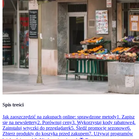
Spis treści
Jak zaoszczędzić na zakupach online: sprawdzone metody
1. Zapisz
się na newslettery
2. Porównuj ceny
3. Wykorzystaj kody rabatowe
4.
Zainstaluj wtyczki do przeglądarek
5. Śledź promocje sezonowe
6.
Zbierz produkty do koszyka przed zakupem
7. Używaj programów