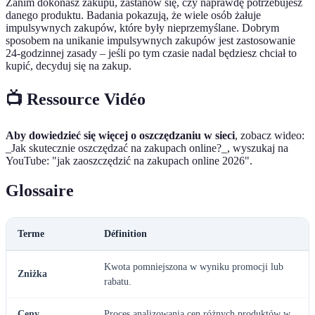
Zanim dokonasz zakupu, zastanów się, czy naprawdę potrzebujesz
danego produktu. Badania pokazują, że wiele osób żałuje
impulsywnych zakupów, które były nieprzemyślane. Dobrym
sposobem na unikanie impulsywnych zakupów jest zastosowanie
24-godzinnej zasady – jeśli po tym czasie nadal będziesz chciał to
kupić, decyduj się na zakup.
📺 Ressource Vidéo
Aby dowiedzieć się więcej o oszczędzaniu w sieci
, zobacz wideo:
_Jak skutecznie oszczędzać na zakupach online?_, wyszukaj na
YouTube: "jak zaoszczędzić na zakupach online 2026".
Glossaire
Terme
Définition
Kwota pomniejszona w wyniku promocji lub
Zniżka
rabatu.
Ceny
Proces analizowania cen różnych produktów w