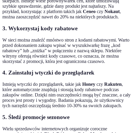
sklepach. Istnieje wiele porównywarek cen, które umożliwiają
szybkie sprawdzenie, gdzie dany produkt jest najtańszy. Na
przykład, korzystając z platform takich jak
Ceneo
czy
Nokaut
,
można zaoszczędzić nawet do 20% na niektórych produktach.
3. Wykorzystaj kody rabatowe
W sieci można znaleźć mnóstwo stron z kodami rabatowymi. Warto
przed dokonaniem zakupu wpisać w wyszukiwarkę frazę „kod
rabatowy” lub „zniżka” w połączeniu z nazwą sklepu. Niektóre
witryny oferują również kody czasowe, co oznacza, że można
skorzystać z promocji, która jest ograniczona czasowo.
4. Zainstaluj wtyczki do przeglądarek
Istnieją wtyczki do przeglądarek, takie jak
Honey
czy
Rakuten
,
które automatycznie znajdują i stosują kody rabatowe podczas
zakupów online. Dzięki nim oszczędności mogą być znaczne, a cały
proces jest prosty i wygodny. Badania pokazują, że użytkownicy
tych narzędzi oszczędzają średnio 10-30% na swoich zakupach.
5. Śledź promocje sezonowe
Wielu sprzedawców internetowych organizuje coroczne