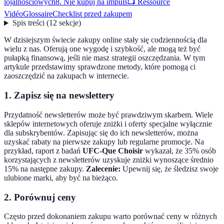
lojalnościowych
8. Nie kupuj na impuls
📺 Ressource
Vidéo
Glossaire
Checklist przed zakupem
Spis treści
(
12
sekcje
)
W dzisiejszym świecie zakupy online stały się codziennością dla
wielu z nas. Oferują one wygodę i szybkość, ale mogą też być
pułapką finansową, jeśli nie masz strategii oszczędzania. W tym
artykule przedstawimy sprawdzone metody, które pomogą ci
zaoszczędzić na zakupach w internecie.
1. Zapisz się na newslettery
Przydatność newsletterów może być prawdziwym skarbem. Wiele
sklepów internetowych oferuje zniżki i oferty specjalne wyłącznie
dla subskrybentów. Zapisując się do ich newsletterów, można
uzyskać rabaty na pierwsze zakupy lub regularne promocje. Na
przykład, raport z badań
UFC-Que Choisir
wykazał, że 35% osób
korzystających z newsletterów uzyskuje zniżki wynoszące średnio
15% na następne zakupy.
Zalecenie:
Upewnij się, że śledzisz swoje
ulubione marki, aby być na bieżąco.
2. Porównuj ceny
Często przed dokonaniem zakupu warto porównać ceny w różnych