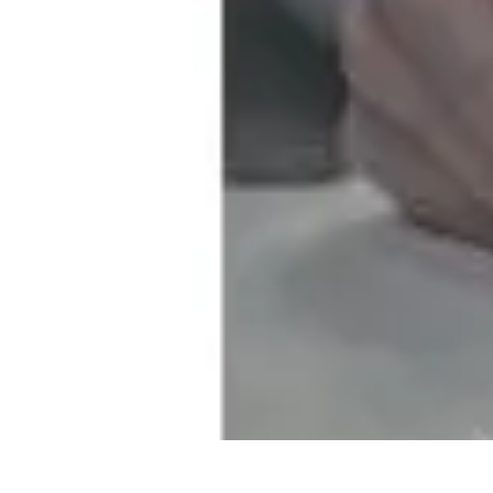
Oferty Zakupowe
Ocena ofert
Analiza ofert
Tendencje zakupowe
Porady zakupowe
Pora
Oferty Zakupowe