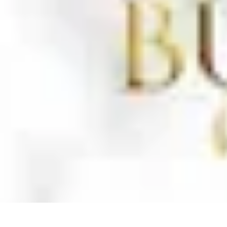
Oferty Zakupowe
Ocena ofert
Analiza ofert
Tendencje zakupowe
Porady zakupowe
Pora
Oferty Zakupowe