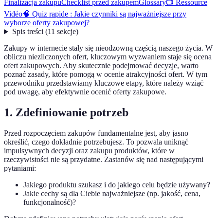
Finalizacja zakupu
Checklist przed zakupem
Glossary
📺 Ressource
Vidéo
🧠 Quiz rapide : Jakie czynniki są najważniejsze przy
wyborze oferty zakupowej?
Spis treści
(
11
sekcje
)
Zakupy w internecie stały się nieodzowną częścią naszego życia. W
obliczu niezliczonych ofert, kluczowym wyzwaniem staje się ocena
ofert zakupowych. Aby skutecznie podejmować decyzje, warto
poznać zasady, które pomogą w ocenie atrakcyjności ofert. W tym
przewodniku przedstawiamy kluczowe etapy, które należy wziąć
pod uwagę, aby efektywnie ocenić oferty zakupowe.
1. Zdefiniowanie potrzeb
Przed rozpoczęciem zakupów fundamentalne jest, aby jasno
określić, czego dokładnie potrzebujesz. To pozwala uniknąć
impulsywnych decyzji oraz zakupu produktów, które w
rzeczywistości nie są przydatne. Zastanów się nad następującymi
pytaniami:
Jakiego produktu szukasz i do jakiego celu będzie używany?
Jakie cechy są dla Ciebie najważniejsze (np. jakość, cena,
funkcjonalność)?