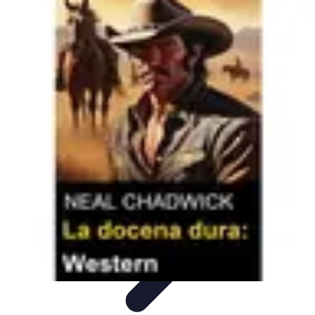
Oferty Zakupowe
Ocena ofert
Analiza ofert
Tendencje zakupowe
Porady
zakupowe
Porady Zakupowe
Oferty Zakupowe