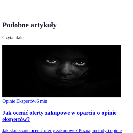
Podobne artykuły
Czytaj dalej
Opinie Ekspertów
6
min
Jak ocenić oferty zakupowe w oparciu o opinie
ekspertów?
Jak skutecznie ocenić oferty zakupowe? Poznaj metody i opinie