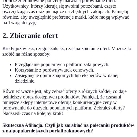
Dobrze zdefiniowane potrzeby ułatwiają porównanie ofert.
Użytkownicy, którzy kierują się swoimi potrzebami, często
oszczędzają czas oraz pieniądze na zbędnych zakupach. Pamiętaj
również, aby uwzględnić preferencje marki, które mogą wpływać
na Twoją decyzję.
2. Zbieranie ofert
Kiedy już wiesz, czego szukasz, czas na zbieranie ofert. Możesz to
zrobić na różne sposoby:
Przeglądanie popularnych platform zakupowych.
Korzystanie z porównywarek cenowych.
Zasięgnięcie opinii znajomych lub ekspertów w danej
dziedzinie.
Również ważne jest, aby zebrać oferty z różnych źródeł, co daje
pełniejszy obraz dostępnych produktów. Pamiętaj, że czasami
mniejsze sklepy internetowe oferują konkurencyjne ceny w
porównaniu do dużych, popularnych platform. Zebrałeś oferty?
Nadszedł czas na kolejny krok!
Skuteczna Afiliacja. Czyli jak zarabiać na polecaniu produktów
z najpopularniejszych portali zakupowych?