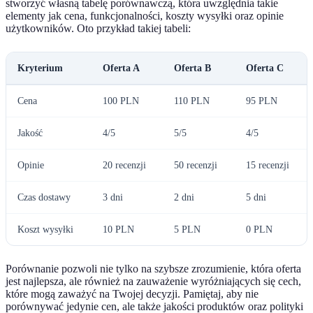
stworzyć własną tabelę porównawczą, która uwzględnia takie
elementy jak cena, funkcjonalności, koszty wysyłki oraz opinie
użytkowników. Oto przykład takiej tabeli:
Kryterium
Oferta A
Oferta B
Oferta C
Cena
100 PLN
110 PLN
95 PLN
Jakość
4/5
5/5
4/5
Opinie
20 recenzji
50 recenzji
15 recenzji
Czas dostawy
3 dni
2 dni
5 dni
Koszt wysyłki
10 PLN
5 PLN
0 PLN
Porównanie pozwoli nie tylko na szybsze zrozumienie, która oferta
jest najlepsza, ale również na zauważenie wyróżniających się cech,
które mogą zaważyć na Twojej decyzji. Pamiętaj, aby nie
porównywać jedynie cen, ale także jakości produktów oraz polityki