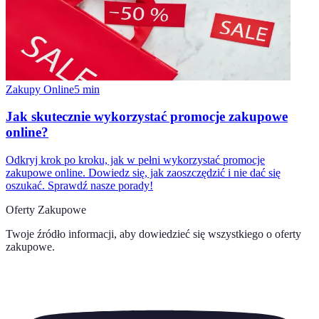
Zakupy Online
5
min
Jak skutecznie wykorzystać promocje zakupowe
online?
Odkryj krok po kroku, jak w pełni wykorzystać promocje
zakupowe online. Dowiedz się, jak zaoszczędzić i nie dać się
oszukać. Sprawdź nasze porady!
Oferty Zakupowe
Twoje źródło informacji, aby dowiedzieć się wszystkiego o
oferty
zakupowe
.