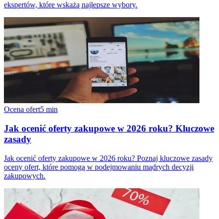
ekspertów, które wskażą najlepsze wybory.
Ocena ofert
5
min
Jak ocenić oferty zakupowe w 2026 roku? Kluczowe
zasady
Jak ocenić oferty zakupowe w 2026 roku? Poznaj kluczowe zasady
oceny ofert, które pomogą w podejmowaniu mądrych decyzji
zakupowych.