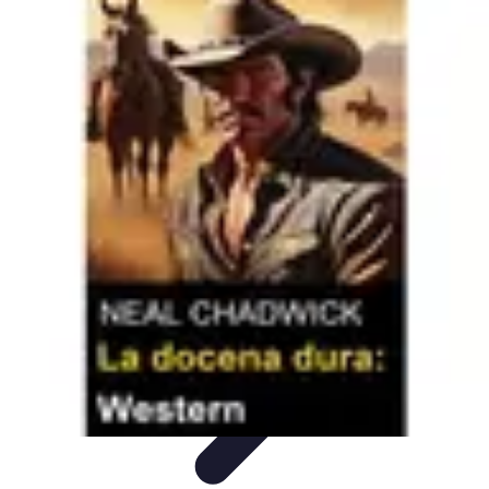
Oferty Zakupowe
Ocena ofert
Analiza ofert
Tendencje zakupowe
Porady
zakupowe
Porady Zakupowe
Oferty Zakupowe