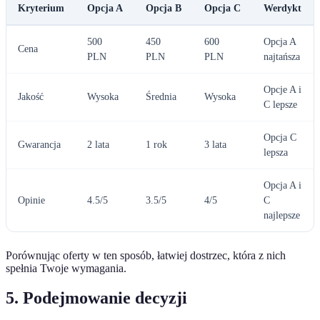
Kryterium
Opcja A
Opcja B
Opcja C
Werdykt
500
450
600
Opcja A
Cena
PLN
PLN
PLN
najtańsza
Opcje A i
Jakość
Wysoka
Średnia
Wysoka
C lepsze
Opcja C
Gwarancja
2 lata
1 rok
3 lata
lepsza
Opcja A i
Opinie
4.5/5
3.5/5
4/5
C
najlepsze
Porównując oferty w ten sposób, łatwiej dostrzec, która z nich
spełnia Twoje wymagania.
5. Podejmowanie decyzji