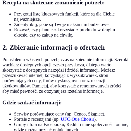
Recepta na skuteczne zrozumienie potrzeb:
Przygotuj listę kluczowych funkcji, które są dla Ciebie
najważniejsze.
Zidentyfikuj, jakie są Twoje maksimum budżetowe.
Rozważ, czy planujesz korzystać z produktu w długim
okresie, czy to zakup na chwilę.
2. Zbieranie informacji o ofertach
Po ustaleniu własnych potrzeb, czas na zbieranie informacji. Szeroki
wachlarz dostępnych opcji często przytłacza, dlatego warto
skorzystać z dostępnych narzędzi i źródeł informacji. Możesz
przeszukiwać internet, korzystając z wyszukiwarek, stron
porównujących ceny, forów dyskusyjnych oraz recenzji
użytkowników. Pamiętaj, aby korzystać z renomowanych źródeł,
aby mieć pewność, że otrzymujesz rzetelne informacje.
Gdzie szukać informacji:
Serwisy porównujące ceny (np. Ceneo, Skąpiec).
Portale z recenzjami (np.
UFC-Que Choisir
).
Grupy i fora na Facebooku, Reddit i inne społeczności online,
gdzie można poznać opinie innych.