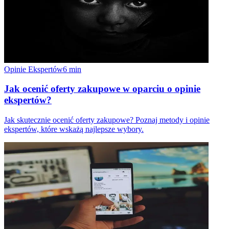
Opinie Ekspertów
6
min
Jak ocenić oferty zakupowe w oparciu o opinie
ekspertów?
Jak skutecznie ocenić oferty zakupowe? Poznaj metody i opinie
ekspertów, które wskażą najlepsze wybory.