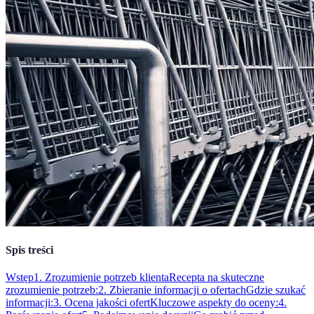
Spis treści
Wstęp
1. Zrozumienie potrzeb klienta
Recepta na skuteczne
zrozumienie potrzeb:
2. Zbieranie informacji o ofertach
Gdzie szukać
informacji:
3. Ocena jakości ofert
Kluczowe aspekty do oceny:
4.