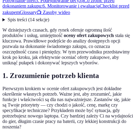
Porównanie ofert
5. Podejmowanie decyzji
Co zrobić przed
dokonaniem zakupu:
6. Monitorowanie i ewaluacja
Checklist przed
zakupem
Glossary
📺 Zasoby wideo
Spis treści
(
14
sekcje
)
W dzisiejszych czasach, gdy rynek oferuje ogromną ilość
produktów i usług, umiejętność
oceny ofert zakupowych
stała się
kluczowa. Prawidłowe podejście do analizy dostępnych opcji
pozwala na dokonanie świadomego zakupu, co oznacza
oszczędność czasu i pieniędzy. W tym przewodniku przedstawimy
krok po kroku, jak efektywnie oceniać oferty zakupowe, aby
uniknąć pułapek i dokonywać lepszych wyborów.
1. Zrozumienie potrzeb klienta
Pierwszym krokiem w ocenie ofert zakupowych jest dokładne
określenie własnych potrzeb. Ważne jest, aby zrozumieć, jakie
funkcje i właściwości są dla nas najważniejsze. Zastanów się, jakie
są Twoje priorytety — czy chodzi o jakość, cenę, markę czy
specyfikacje techniczne? Przykładem może być sytuacja, gdy
potrzebujesz nowego laptopa. Czy bardziej zależy Ci na wydajności
do gier, długim czasie pracy na baterii, czy lekkiej konstrukcji do
noszenia?