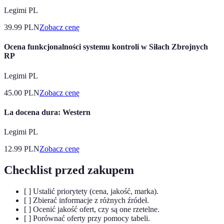
Legimi PL
39.99
PLN
Zobacz cenę
Ocena funkcjonalności systemu kontroli w Siłach Zbrojnych
RP
Legimi PL
45.00
PLN
Zobacz cenę
La docena dura: Western
Legimi PL
12.99
PLN
Zobacz cenę
Checklist przed zakupem
[ ] Ustalić priorytety (cena, jakość, marka).
[ ] Zbierać informacje z różnych źródeł.
[ ] Ocenić jakość ofert, czy są one rzetelne.
[ ] Porównać oferty przy pomocy tabeli.