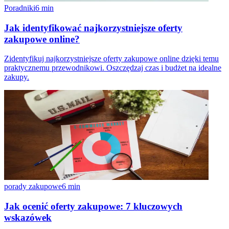
Poradniki
6
min
Jak identyfikować najkorzystniejsze oferty
zakupowe online?
Zidentyfikuj najkorzystniejsze oferty zakupowe online dzięki temu
praktycznemu przewodnikowi. Oszczędzaj czas i budżet na idealne
zakupy.
porady zakupowe
6
min
Jak ocenić oferty zakupowe: 7 kluczowych
wskazówek