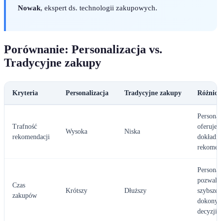
Nowak
, ekspert ds. technologii zakupowych.
Porównanie: Personalizacja vs.
Tradycyjne zakupy
Kryteria
Personalizacja
Tradycyjne zakupy
Różnica
Personal
Trafność
oferuje
Wysoka
Niska
rekomendacji
dokładni
rekomen
Personal
pozwala
Czas
Krótszy
Dłuższy
szybsze
zakupów
dokonyw
decyzji