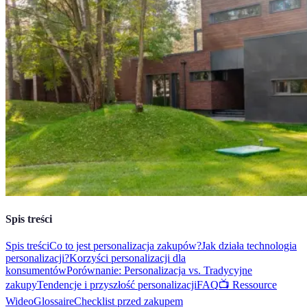
Spis treści
Spis treści
Co to jest personalizacja zakupów?
Jak działa technologia
personalizacji?
Korzyści personalizacji dla
konsumentów
Porównanie: Personalizacja vs. Tradycyjne
zakupy
Tendencje i przyszłość personalizacji
FAQ
📺 Ressource
Wideo
Glossaire
Checklist przed zakupem