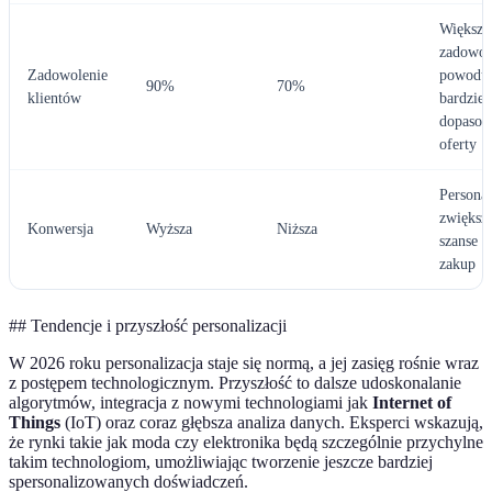
Większe
zadowol
Zadowolenie
powodu
90%
70%
klientów
bardziej
dopasow
oferty
Personal
zwiększ
Konwersja
Wyższa
Niższa
szanse n
zakup
## Tendencje i przyszłość personalizacji
W 2026 roku personalizacja staje się normą, a jej zasięg rośnie wraz
z postępem technologicznym. Przyszłość to dalsze udoskonalanie
algorytmów, integracja z nowymi technologiami jak
Internet of
Things
(IoT) oraz coraz głębsza analiza danych. Eksperci wskazują,
że rynki takie jak moda czy elektronika będą szczególnie przychylne
takim technologiom, umożliwiając tworzenie jeszcze bardziej
spersonalizowanych doświadczeń.