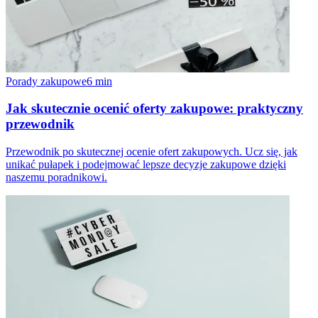
Porady zakupowe
6
min
Jak skutecznie ocenić oferty zakupowe: praktyczny
przewodnik
Przewodnik po skutecznej ocenie ofert zakupowych. Ucz się, jak
unikać pułapek i podejmować lepsze decyzje zakupowe dzięki
naszemu poradnikowi.