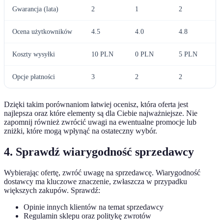
Gwarancja (lata)
2
1
2
Ocena użytkowników
4.5
4.0
4.8
Koszty wysyłki
10 PLN
0 PLN
5 PLN
Opcje płatności
3
2
2
Dzięki takim porównaniom łatwiej ocenisz, która oferta jest
najlepsza oraz które elementy są dla Ciebie najważniejsze. Nie
zapomnij również zwrócić uwagi na ewentualne promocje lub
zniżki, które mogą wpłynąć na ostateczny wybór.
4. Sprawdź wiarygodność sprzedawcy
Wybierając ofertę, zwróć uwagę na sprzedawcę. Wiarygodność
dostawcy ma kluczowe znaczenie, zwłaszcza w przypadku
większych zakupów. Sprawdź:
Opinie innych klientów na temat sprzedawcy
Regulamin sklepu oraz politykę zwrotów