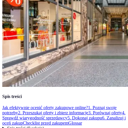
Spis treści
Jak efektywnie ocenić oferty zakupowe online?
1. Poznaj swoje
potrzeby
2. Przeszukaj oferty i zbierz informacje
3. Porównaj oferty
4.
Sprawdź wiarygodność sprzedawcy
5. Dokonaj zakupu
6. Zanalizuj i
oceń zakup
Checklist przed zakupem
Glossar