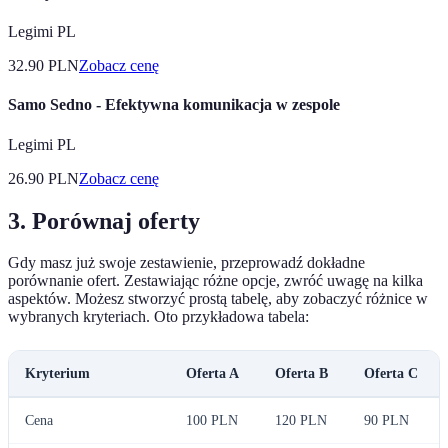
Legimi PL
32.90
PLN
Zobacz cenę
Samo Sedno - Efektywna komunikacja w zespole
Legimi PL
26.90
PLN
Zobacz cenę
3. Porównaj oferty
Gdy masz już swoje zestawienie, przeprowadź dokładne
porównanie ofert. Zestawiając różne opcje, zwróć uwagę na kilka
aspektów. Możesz stworzyć prostą tabelę, aby zobaczyć różnice w
wybranych kryteriach. Oto przykładowa tabela:
Kryterium
Oferta A
Oferta B
Oferta C
Cena
100 PLN
120 PLN
90 PLN