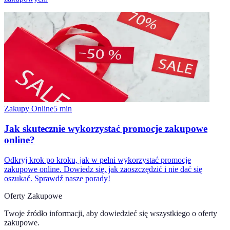
Zakupy Online
5
min
Jak skutecznie wykorzystać promocje zakupowe
online?
Odkryj krok po kroku, jak w pełni wykorzystać promocje
zakupowe online. Dowiedz się, jak zaoszczędzić i nie dać się
oszukać. Sprawdź nasze porady!
Oferty Zakupowe
Twoje źródło informacji, aby dowiedzieć się wszystkiego o
oferty
zakupowe
.