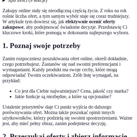
Spis treści
(
9
sekcje
)
Zakupy online stały się nieodłączną częścią życia. Z roku na rok
rośnie liczba ofert, a tym samym wybór staje się coraz trudniejszy.
W artykule tym dowiesz się, jak
efektywnie ocenić oferty
zakupowe
, aby podejmować świadome decyzje. Przedstawię Ci
kluczowe kroki, które pomogą w dokonaniu najlepszego wyboru.
1. Poznaj swoje potrzeby
Zanim rozpoczniesz poszukiwania ofert online, określ dokładnie,
czego potrzebujesz. Zastanów się nad swoimi preferencjami i
wymaganiami. Każdy produkt ma swoje cechy, które mogą
odpowiadać Twoim oczekiwaniom. Zrób listę wymagań, na
przykład:
Co jest dla Ciebie najważniejsze? Cena, jakość czy marka?
Jakie funkcje są niezbędne, a które są opcjonalne?
Ustalenie priorytetów daje Ci punkt wyjścia do dalszego
porównywania ofert. Można także poszukać opinii innych
użytkowników, którzy podzielą się swoimi spostrzeżeniami. Ważne
jest, aby mieć pełny obraz, zanim podejmiesz decyzję.
2. Przeszukaj oferty i zbierz informacje