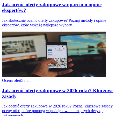
Jak ocenić oferty zakupowe w oparciu o opinie
ekspertów?
Jak skutecznie ocenić oferty zakupowe? Poznaj metody i opinie
ekspertów, które wskażą najlepsze wybory.
Ocena ofert
5
min
Jak ocenić oferty zakupowe w 2026 roku? Kluczowe
zasady
Jak ocenić oferty zakupowe w 2026 roku? Poznaj kluczowe zasady
oceny ofert, które pomogą w podejmowaniu mądrych decyzji
zakupowych.