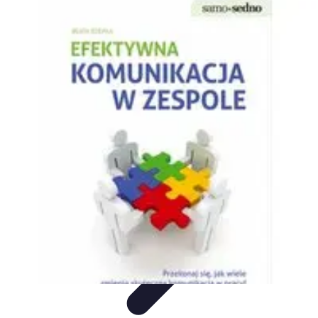
Oferty Zakupowe
Ocena ofert
Analiza ofert
Tendencje zakupowe
Porady
zakupowe
Porady Zakupowe
Oferty Zakupowe