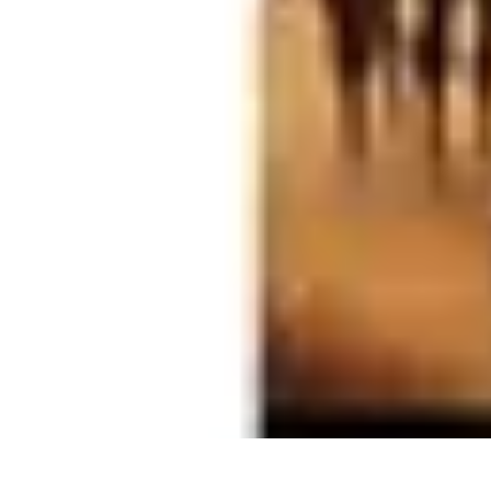
Oferty Zakupowe
Ocena ofert
Analiza ofert
Tendencje zakupowe
Porady zakupowe
Pora
Oferty Zakupowe