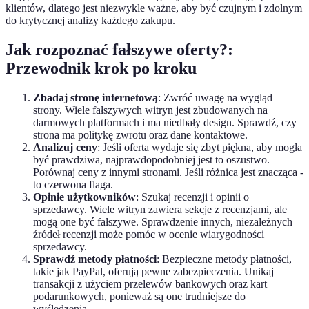
klientów, dlatego jest niezwykle ważne, aby być czujnym i zdolnym
do krytycznej analizy każdego zakupu.
Jak rozpoznać fałszywe oferty?:
Przewodnik krok po kroku
Zbadaj stronę internetową
: Zwróć uwagę na wygląd
strony. Wiele fałszywych witryn jest zbudowanych na
darmowych platformach i ma niedbały design. Sprawdź, czy
strona ma politykę zwrotu oraz dane kontaktowe.
Analizuj ceny
: Jeśli oferta wydaje się zbyt piękna, aby mogła
być prawdziwa, najprawdopodobniej jest to oszustwo.
Porównaj ceny z innymi stronami. Jeśli różnica jest znacząca -
to czerwona flaga.
Opinie użytkowników
: Szukaj recenzji i opinii o
sprzedawcy. Wiele witryn zawiera sekcje z recenzjami, ale
mogą one być fałszywe. Sprawdzenie innych, niezależnych
źródeł recenzji może pomóc w ocenie wiarygodności
sprzedawcy.
Sprawdź metody płatności
: Bezpieczne metody płatności,
takie jak PayPal, oferują pewne zabezpieczenia. Unikaj
transakcji z użyciem przelewów bankowych oraz kart
podarunkowych, ponieważ są one trudniejsze do
wyśledzenia.