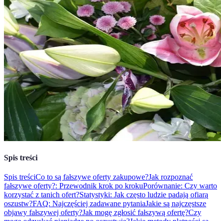
Spis treści
Spis treści
Co to są fałszywe oferty zakupowe?
Jak rozpoznać
fałszywe oferty?: Przewodnik krok po kroku
Porównanie: Czy warto
korzystać z tanich ofert?
Statystyki: Jak często ludzie padają ofiarą
oszustw?
FAQ: Najczęściej zadawane pytania
Jakie są najczęstsze
objawy fałszywej oferty?
Jak mogę zgłosić fałszywą ofertę?
Czy