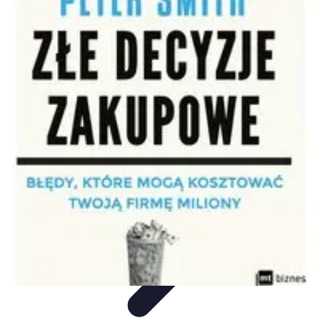
Oferty Zakupowe
Ocena ofert
Analiza ofert
Tendencje zakupowe
Porady
zakupowe
Porady Zakupowe
Oferty Zakupowe