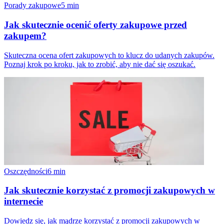
Porady zakupowe
5
min
Jak skutecznie ocenić oferty zakupowe przed
zakupem?
Skuteczna ocena ofert zakupowych to klucz do udanych zakupów.
Poznaj krok po kroku, jak to zrobić, aby nie dać się oszukać.
Oszczędności
6
min
Jak skutecznie korzystać z promocji zakupowych w
internecie
Dowiedz się, jak mądrze korzystać z promocji zakupowych w