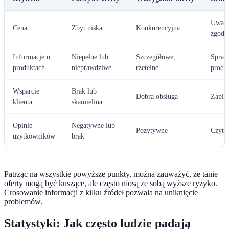
Uważa
Cena
Zbyt niska
Konkurencyjna
zgodn
Informacje o
Niepełne lub
Szczegółowe,
Spraw
produktach
nieprawdziwe
rzetelne
produ
Wsparcie
Brak lub
Dobra obsługa
Zapisz
klienta
skamielina
Opinie
Negatywne lub
Pozytywne
Czytaj
użytkowników
brak
Patrząc na wszystkie powyższe punkty, można zauważyć, że tanie
oferty mogą być kuszące, ale często niosą ze sobą wyższe ryzyko.
Crosowanie informacji z kilku źródeł pozwala na uniknięcie
problemów.
Statystyki: Jak często ludzie padają