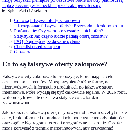
mogę odzyskać pieniądze po oszustwie?
Jakie metody płatności są
najbezpieczniejsze?
Checklist przed zakupem
Glossary
Spis treści
(
12
sekcje
)
Co to są fałszywe oferty zakupowe?
Jak rozpoznać fałszywe oferty?: Przewodnik krok po kroku
Porównanie: Czy warto korzystać z tanich ofert?
Statystyki: Jak często ludzie padają ofiarą oszustw?
FAQ: Najczęściej zadawane pytania
Checklist przed zakupem
Glossary
Co to są fałszywe oferty zakupowe?
Fałszywe oferty zakupowe to propozycje, które mają na celu
oszustwo konsumentów. Mogą przybierać różne formy, od
nieprawdziwych informacji o produktach po fałszywe strony
internetowe, które wydają się być całkowicie legalne. W 2026 roku,
w dobie cyfrowej, te oszustwa stały się coraz bardziej
zaawansowane.
Jak rozpoznać fałszywą ofertę? Typowymi objawami są: zbyt niskie
ceny, brak informacji o producentach, podejrzane metody płatności
oraz ogólne błędy gramatyczne i ortograficzne na stronie. Oszuści
mogą korzystać z technik marketingowych, aby przyciągnąć