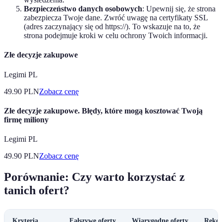
Bezpieczeństwo danych osobowych
: Upewnij się, że strona
zabezpiecza Twoje dane. Zwróć uwagę na certyfikaty SSL
(adres zaczynający się od https://). To wskazuje na to, że
strona podejmuje kroki w celu ochrony Twoich informacji.
Złe decyzje zakupowe
Legimi PL
49.90
PLN
Zobacz cenę
Złe decyzje zakupowe. Błędy, które mogą kosztować Twoją
firmę miliony
Legimi PL
49.90
PLN
Zobacz cenę
Porównanie: Czy warto korzystać z
tanich ofert?
Kryteria
Fałszywe oferty
Wiarygodne oferty
Reko