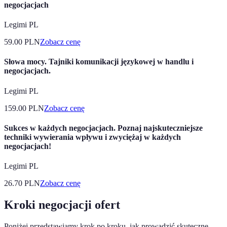
negocjacjach
Legimi PL
59.00
PLN
Zobacz cenę
Słowa mocy. Tajniki komunikacji językowej w handlu i
negocjacjach.
Legimi PL
159.00
PLN
Zobacz cenę
Sukces w każdych negocjacjach. Poznaj najskuteczniejsze
techniki wywierania wpływu i zwyciężaj w każdych
negocjacjach!
Legimi PL
26.70
PLN
Zobacz cenę
Kroki negocjacji ofert
Poniżej przedstawiamy krok po kroku, jak prowadzić skuteczne