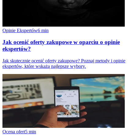
Opinie Ekspertów
6
min
Jak ocenić oferty zakupowe w oparciu o opinie
ekspertów?
Jak skutecznie ocenić oferty zakupowe? Poznaj metody i opinie
ekspertów, które wskażą najlepsze wybory.
Ocena ofert
5
min