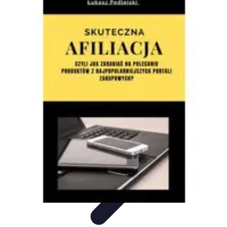
Oferty Zakupowe
Ocena ofert
Analiza ofert
Tendencje zakupowe
Porady
zakupowe
Porady Zakupowe
Oferty Zakupowe