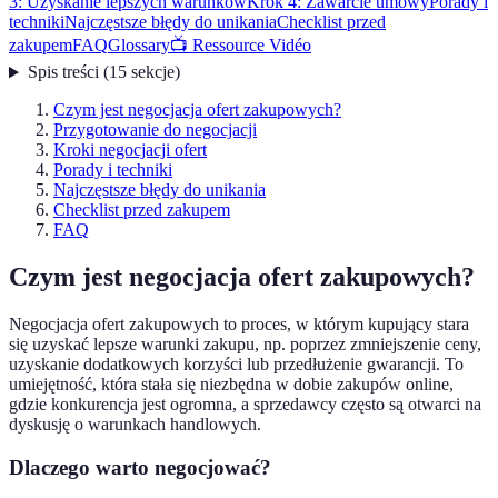
3: Uzyskanie lepszych warunków
Krok 4: Zawarcie umowy
Porady i
techniki
Najczęstsze błędy do unikania
Checklist przed
zakupem
FAQ
Glossary
📺 Ressource Vidéo
Spis treści
(
15
sekcje
)
Czym jest negocjacja ofert zakupowych?
Przygotowanie do negocjacji
Kroki negocjacji ofert
Porady i techniki
Najczęstsze błędy do unikania
Checklist przed zakupem
FAQ
Czym jest negocjacja ofert zakupowych?
Negocjacja ofert zakupowych to proces, w którym kupujący stara
się uzyskać lepsze warunki zakupu, np. poprzez zmniejszenie ceny,
uzyskanie dodatkowych korzyści lub przedłużenie gwarancji. To
umiejętność, która stała się niezbędna w dobie zakupów online,
gdzie konkurencja jest ogromna, a sprzedawcy często są otwarci na
dyskusję o warunkach handlowych.
Dlaczego warto negocjować?