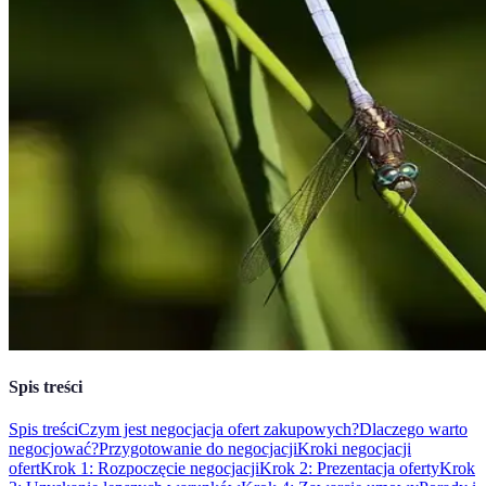
Spis treści
Spis treści
Czym jest negocjacja ofert zakupowych?
Dlaczego warto
negocjować?
Przygotowanie do negocjacji
Kroki negocjacji
ofert
Krok 1: Rozpoczęcie negocjacji
Krok 2: Prezentacja oferty
Krok