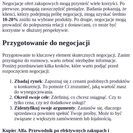
Negocjacje ofert zakupowych mogą przynieść wiele korzyści. Po
pierwsze, pomagają zaoszczędzić pieniądze. Badania pokazują, że
klienci, którzy podejmują próbę negocjacji, mogą uzyskać średnio
10-20%
zniżki na wybrane produkty. Po drugie, negocjacje mogą
prowadzić do polepszenia relacji z dostawcami, co może być
korzystne w dłuższej perspektywie.
Przygotowanie do negocjacji
Przygotowanie to kluczowy element skutecznych negocjacji. Zanim
przystąpisz do rozmowy, warto zebrać niezbędne informacje.
Poniżej przedstawiam kilka kroków, które warto podjąć przed
rozpoczęciem negocjacji:
Zbadaj rynek
: Zapoznaj się z cenami podobnych produktów
u konkurencji. To pomoże Ci zrozumieć, jaką wartość masz
do wynegocjowania.
Określ swoje cele
: Zdefiniuj, co chcesz osiągnąć. Czy to
tylko cena, czy też dodatkowe usługi?
Zidentyfikuj swoje argumenty
: Zastanów się, dlaczego
sprzedawca powinien spełnić Twoje prośby. Może to być
związane z większym zamówieniem lub lojalnością.
Kupiec Alfa. Przewodnik po efektywnych zakupach i