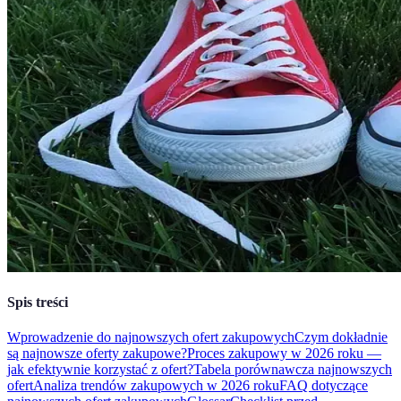
Spis treści
Wprowadzenie do najnowszych ofert zakupowych
Czym dokładnie
są najnowsze oferty zakupowe?
Proces zakupowy w 2026 roku —
jak efektywnie korzystać z ofert?
Tabela porównawcza najnowszych
ofert
Analiza trendów zakupowych w 2026 roku
FAQ dotyczące