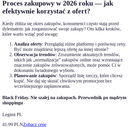
Proces zakupowy w 2026 roku — jak
efektywnie korzystać z ofert?
Kiedy zbliża się okres zakupów, konsumenci często stają przed
dylematem: jak zorganizować swoje zakupy? Oto kilka kroków,
które warto wziąć pod uwagę:
Analiza oferty
: Przeglądaj różne platformy i porównuj ceny.
Być może znajdziesz lepszą ofertę na innej stronie?
Obserwacja trendów
: Zrozumienie aktualnych trendów,
takich jak „normalizacja” zakupów online oraz wzrastające
znaczenie zakupów zrównoważonych, może pomóc Ci w
dokonaniu świadomego wyboru.
Planowanie zakupów
: Sporządź listę rzeczy, które chcesz
kupić. Nie daj się skusić chwilowym promocjom bez
wcześniejszego zaplanowania.
Black Friday. Nie szalej na zakupach. Przewodnik po mądrym
shoppingu
Legimi PL
41.99
PLN
Zobacz cenę