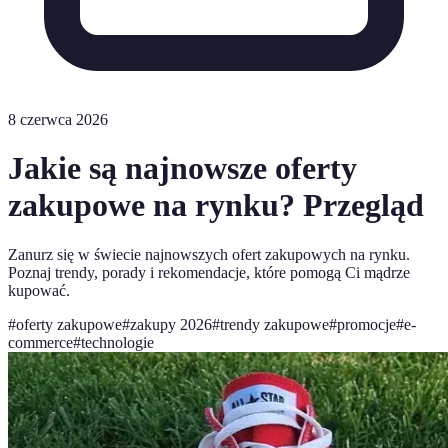
8 czerwca 2026
Jakie są najnowsze oferty
zakupowe na rynku? Przegląd
Zanurz się w świecie najnowszych ofert zakupowych na rynku.
Poznaj trendy, porady i rekomendacje, które pomogą Ci mądrze
kupować.
#
oferty zakupowe
#
zakupy 2026
#
trendy zakupowe
#
promocje
#
e-
commerce
#
technologie