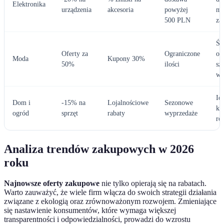
Elektronika
urządzenia
akcesoria
powyżej
mo
500 PLN
za
Św
Oferty za
Ograniczone
ofe
Moda
Kupony 30%
50%
ilości
sz
wy
Id
Dom i
-15% na
Lojalnościowe
Sezonowe
ka
ogród
sprzęt
rabaty
wyprzedaże
ro
Analiza trendów zakupowych w 2026
roku
Najnowsze oferty zakupowe
nie tylko opierają się na rabatach.
Warto zauważyć, że wiele firm włącza do swoich strategii działania
związane z ekologią oraz zrównoważonym rozwojem. Zmieniające
się nastawienie konsumentów, które wymaga większej
transparentności i odpowiedzialności, prowadzi do wzrostu