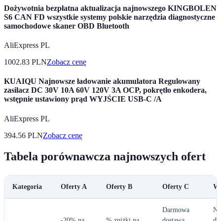
Dożywotnia bezpłatna aktualizacja najnowszego KINGBOLEN
S6 CAN FD wszystkie systemy polskie narzędzia diagnostyczne
samochodowe skaner OBD Bluetooth
AliExpress PL
1002.83
PLN
Zobacz cenę
KUAIQU Najnowsze ładowanie akumulatora Regulowany
zasilacz DC 30V 10A 60V 120V 3A OCP, pokrętło enkodera,
wstępnie ustawiony prąd WYJŚCIE USB-C /A
AliExpress PL
394.56
PLN
Zobacz cenę
Tabela porównawcza najnowszych ofert
Kategoria
Oferty A
Oferty B
Oferty C
We
Darmowa
Na
-20% na
% zniżki na
dostawa
do