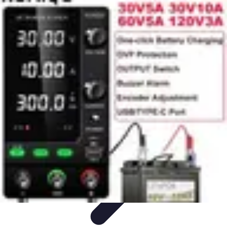
Oferty Zakupowe
Ocena ofert
Analiza ofert
Tendencje zakupowe
Porady
zakupowe
Porady Zakupowe
Oferty Zakupowe