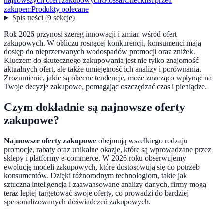
najnowszych ofert zakupowych
Glossar
Checklist przed
zakupem
Produkty polecane
Spis treści
(
9
sekcje
)
Rok 2026 przynosi szereg innowacji i zmian wśród ofert
zakupowych. W obliczu rosnącej konkurencji, konsumenci mają
dostęp do nieprzerwanych wodospadów promocji oraz zniżek.
Kluczem do skutecznego zakupowania jest nie tylko znajomość
aktualnych ofert, ale także umiejętność ich analizy i porównania.
Zrozumienie, jakie są obecne tendencje, może znacząco wpłynąć na
Twoje decyzje zakupowe, pomagając oszczędzać czas i pieniądze.
Czym dokładnie są najnowsze oferty
zakupowe?
Najnowsze oferty zakupowe
obejmują wszelkiego rodzaju
promocje, rabaty oraz unikalne okazje, które są wprowadzane przez
sklepy i platformy e-commerce. W 2026 roku obserwujemy
ewolucję modeli zakupowych, które dostosowują się do potrzeb
konsumentów. Dzięki różnorodnym technologiom, takie jak
sztuczna inteligencja i zaawansowane analizy danych, firmy mogą
teraz lepiej targetować swoje oferty, co prowadzi do bardziej
spersonalizowanych doświadczeń zakupowych.