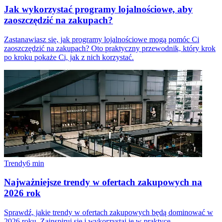
Jak wykorzystać programy lojalnościowe, aby
zaoszczędzić na zakupach?
Zastanawiasz się, jak programy lojalnościowe mogą pomóc Ci
zaoszczędzić na zakupach? Oto praktyczny przewodnik, który krok
po kroku pokaże Ci, jak z nich korzystać.
Trendy
6
min
Najważniejsze trendy w ofertach zakupowych na
2026 rok
Sprawdź, jakie trendy w ofertach zakupowych będą dominować w
2026 roku. Zainspiruj się i wykorzystaj je w praktyce.