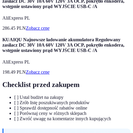
zasilacz DC 30V 10A 60V 120V 3A OCP, pokrętło enkodera,
wstępnie ustawiony prąd WYJŚCIE USB-C /A
AliExpress PL
286.45
PLN
Zobacz cenę
KUAIQU Najnowsze ładowanie akumulatora Regulowany
zasilacz DC 30V 10A 60V 120V 3A OCP, pokrętło enkodera,
wstępnie ustawiony prąd WYJŚCIE USB-C /A
AliExpress PL
198.49
PLN
Zobacz cenę
Checklist przed zakupem
[ ] Ustal budżet na zakupy
[ ] Zrób listę poszukiwanych produktów
[ ] Sprawdź dostępność rabatów online
[ ] Porównaj ceny w różnych sklepach
[ ] Zwróć uwagę na komentarze innych kupujących