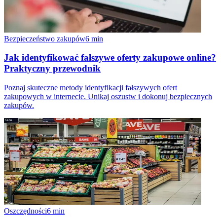
Bezpieczeństwo zakupów
6
min
Jak identyfikować fałszywe oferty zakupowe online?
Praktyczny przewodnik
Poznaj skuteczne metody identyfikacji fałszywych ofert
zakupowych w internecie. Unikaj oszustw i dokonuj bezpiecznych
zakupów.
Oszczędności
6
min