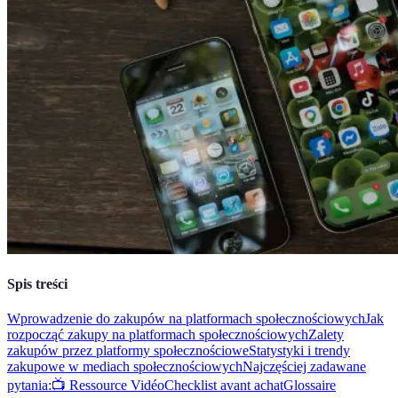
Spis treści
Wprowadzenie do zakupów na platformach społecznościowych
Jak
rozpocząć zakupy na platformach społecznościowych
Zalety
zakupów przez platformy społecznościowe
Statystyki i trendy
zakupowe w mediach społecznościowych
Najczęściej zadawane
pytania:
📺 Ressource Vidéo
Checklist avant achat
Glossaire