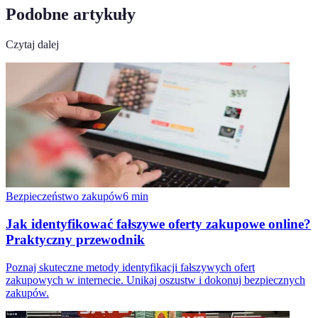
Podobne artykuły
Czytaj dalej
Bezpieczeństwo zakupów
6
min
Jak identyfikować fałszywe oferty zakupowe online?
Praktyczny przewodnik
Poznaj skuteczne metody identyfikacji fałszywych ofert
zakupowych w internecie. Unikaj oszustw i dokonuj bezpiecznych
zakupów.