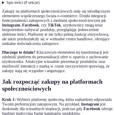
Spis treści
(
8
sekcje
)
Zakupy na platformach społecznościowych stały się nieodłącznym
elementem współczesnego świata e-commerce. Dzięki integracji
funkcjonalności zakupowych z mediami społecznościowymi jak
Instagram
,
Facebook
, czy
TikTok
, użytkownicy mogą teraz
bezpośrednio nabywać produkty, przeglądając jednocześnie
ulubione treści. Platformy te nie tylko pełnią funkcję rozrywkową,
ale także przekształciły się w wirtualne centra handlowe, oferujące
unikalne doświadczenia zakupowe.
Dlaczego to działa?
Kluczowym elementem tej transformacji jest
zdolność platform do personalizacji ofert w oparciu o zachowanie
użytkownika. Atrakcyjne wizualnie prezentacje produktów oraz
możliwość interakcji z marką w czasie rzeczywistym sprawiają, że
zakupy stają się wygodne i angażujące.
Jak rozpocząć zakupy na platformach
społecznościowych
Krok 1:
Wybierz platformę społeczną, która najbardziej odpowiada
Twoim preferencjom zakupowym. Na przykład,
Instagram
jest
doskonały dla wizualnych inspiracji, podczas gdy
Facebook
oferuje
bardziej tradycyjną formę katalogów produktów.