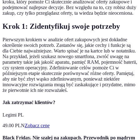
kroku, który pomoże Ci skutecznie analizować oferty zakupowe i
podejmować najlepsze decyzje. Bez względu na to, czy robisz duży
zakup, czy tylko przeglądasz oferty, ta wiedza będzie nieoceniona.
Krok 1: Zidentyfikuj swoje potrzeby
Pierwszym krokiem w analizie ofert zakupowych jest dokładne
określenie swoich potrzeb. Zastanów się, jakie cechy i funkcje są
dla Ciebie najważniejsze. Warto spisać je na kartce lub w notatniku.
Na przykład, jeżeli szukasz nowego smartfona, zwróć uwagę na
parametry takie jak jakość aparatu, pamięć RAM, pojemność baterii,
czy system operacyjny. Zdefiniowanie celów pomoże Ci w
późniejszym etapie skutecznie porównywać różne oferty. Pamiętaj,
aby nie być zbyt wąsko zdefiniowanym, ponieważ niektóre
innowacyjne rozwiązania mogą być zaskakujące i przydatne, mimo
że pierwotnie ich nie rozważałeś.
Jak zatrzymać klientów?
Legimi PL
49.00
PLN
Zobacz cenę
Black Friday. Nie szalej na zakupach. Przewodnik po mądrym