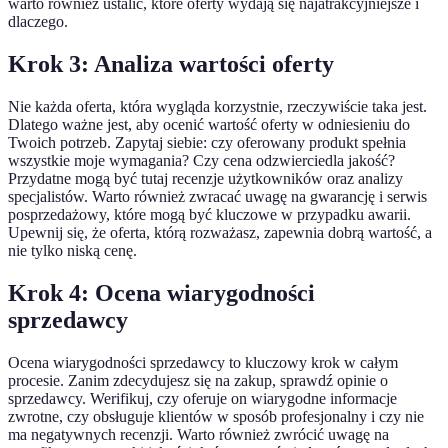
warto również ustalić, które oferty wydają się najatrakcyjniejsze i
dlaczego.
Krok 3: Analiza wartości oferty
Nie każda oferta, która wygląda korzystnie, rzeczywiście taka jest.
Dlatego ważne jest, aby ocenić wartość oferty w odniesieniu do
Twoich potrzeb. Zapytaj siebie: czy oferowany produkt spełnia
wszystkie moje wymagania? Czy cena odzwierciedla jakość?
Przydatne mogą być tutaj recenzje użytkowników oraz analizy
specjalistów. Warto również zwracać uwagę na gwarancję i serwis
posprzedażowy, które mogą być kluczowe w przypadku awarii.
Upewnij się, że oferta, którą rozważasz, zapewnia dobrą wartość, a
nie tylko niską cenę.
Krok 4: Ocena wiarygodności
sprzedawcy
Ocena wiarygodności sprzedawcy to kluczowy krok w całym
procesie. Zanim zdecydujesz się na zakup, sprawdź opinie o
sprzedawcy. Werifikuj, czy oferuje on wiarygodne informacje
zwrotne, czy obsługuje klientów w sposób profesjonalny i czy nie
ma negatywnych recenzji. Warto również zwrócić uwagę na