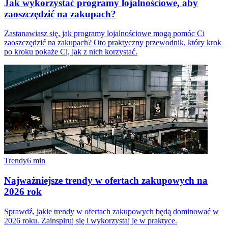
Jak wykorzystać programy lojalnościowe, aby
zaoszczędzić na zakupach?
Zastanawiasz się, jak programy lojalnościowe mogą pomóc Ci
zaoszczędzić na zakupach? Oto praktyczny przewodnik, który krok
po kroku pokaże Ci, jak z nich korzystać.
Trendy
6
min
Najważniejsze trendy w ofertach zakupowych na
2026 rok
Sprawdź, jakie trendy w ofertach zakupowych będą dominować w
2026 roku. Zainspiruj się i wykorzystaj je w praktyce.