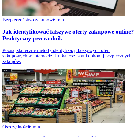
Bezpieczeństwo zakupów
6
min
Jak identyfikować fałszywe oferty zakupowe online?
Praktyczny przewodnik
Poznaj skuteczne metody identyfikacji fałszywych ofert
zakupowych w internecie. Unikaj oszustw i dokonuj bezpiecznych
zakupów.
Oszczędności
6
min