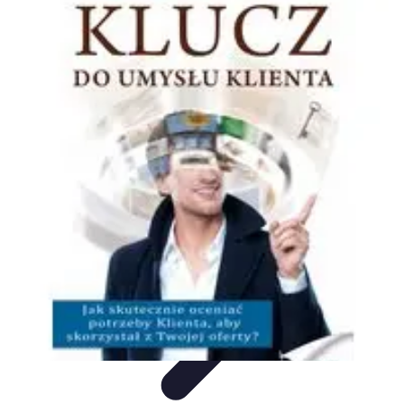
Oferty Zakupowe
Ocena ofert
Analiza ofert
Tendencje zakupowe
Porady
zakupowe
Porady Zakupowe
Oferty Zakupowe