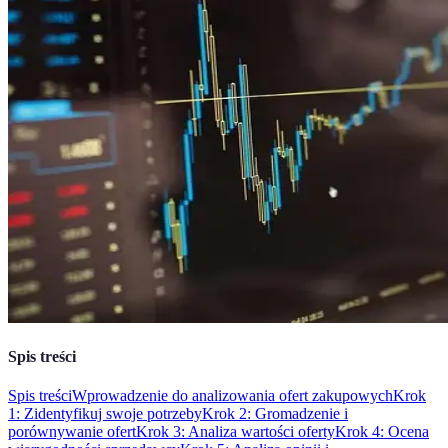
Spis treści
Spis treści
Wprowadzenie do analizowania ofert zakupowych
Krok
1: Zidentyfikuj swoje potrzeby
Krok 2: Gromadzenie i
porównywanie ofert
Krok 3: Analiza wartości oferty
Krok 4: Ocena