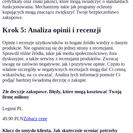
certyfikaty oraz znaki jakości, które mogą świadczyć o standardach
funkcjonowania. Mechanizmy takie jak programy ochrony
kupujących mogą znacząco zwiększyć Twoje bezpieczeństwo
zakupowe.
Krok 5: Analiza opinii i recenzji
Opinie i recenzje użytkowników to bogate źródło wiedzy o danym
produkcie. Nie ograniczaj się do jednej strony z recenzjami.
Sprawdź różne źródła, takie jak media społecznościowe, fora
dyskusyjne, a także serwisy z recenzjami produktów. Zwracaj
uwagę na zarówno negatywne, jak i pozytywne opinie. Często to
właśnie szczegóły w negatywnych recenzjach mogą dać Ci cenną
wskazówkę, na co uważać. Analiza tych informacji pomoże Ci
podjąć bardziej świadomą decyzję o zakupie.
Złe decyzje zakupowe. Błędy, które mogą kosztować Twoją
firmę miliony
Legimi PL
49.90
PLN
Zobacz cenę
Klucz do umysłu klienta. Jak skutecznie oceniać potrzeby