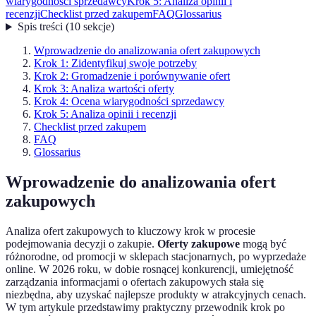
wiarygodności sprzedawcy
Krok 5: Analiza opinii i
recenzji
Checklist przed zakupem
FAQ
Glossarius
Spis treści
(
10
sekcje
)
Wprowadzenie do analizowania ofert zakupowych
Krok 1: Zidentyfikuj swoje potrzeby
Krok 2: Gromadzenie i porównywanie ofert
Krok 3: Analiza wartości oferty
Krok 4: Ocena wiarygodności sprzedawcy
Krok 5: Analiza opinii i recenzji
Checklist przed zakupem
FAQ
Glossarius
Wprowadzenie do analizowania ofert
zakupowych
Analiza ofert zakupowych to kluczowy krok w procesie
podejmowania decyzji o zakupie.
Oferty zakupowe
mogą być
różnorodne, od promocji w sklepach stacjonarnych, po wyprzedaże
online. W 2026 roku, w dobie rosnącej konkurencji, umiejętność
zarządzania informacjami o ofertach zakupowych stała się
niezbędna, aby uzyskać najlepsze produkty w atrakcyjnych cenach.
W tym artykule przedstawimy praktyczny przewodnik krok po