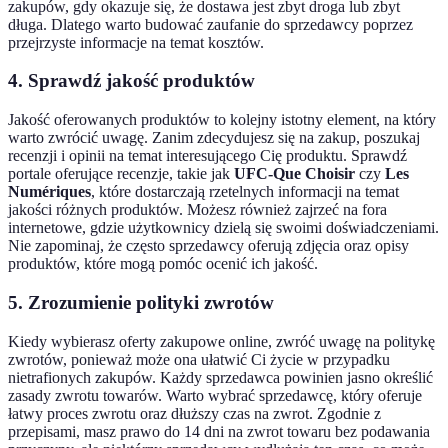
zakupów, gdy okazuje się, że dostawa jest zbyt droga lub zbyt
długa. Dlatego warto budować zaufanie do sprzedawcy poprzez
przejrzyste informacje na temat kosztów.
4. Sprawdź jakość produktów
Jakość oferowanych produktów to kolejny istotny element, na który
warto zwrócić uwagę. Zanim zdecydujesz się na zakup, poszukaj
recenzji i opinii na temat interesującego Cię produktu. Sprawdź
portale oferujące recenzje, takie jak
UFC-Que Choisir
czy
Les
Numériques
, które dostarczają rzetelnych informacji na temat
jakości różnych produktów. Możesz również zajrzeć na fora
internetowe, gdzie użytkownicy dzielą się swoimi doświadczeniami.
Nie zapominaj, że często sprzedawcy oferują zdjęcia oraz opisy
produktów, które mogą pomóc ocenić ich jakość.
5. Zrozumienie polityki zwrotów
Kiedy wybierasz oferty zakupowe online, zwróć uwagę na politykę
zwrotów, ponieważ może ona ułatwić Ci życie w przypadku
nietrafionych zakupów. Każdy sprzedawca powinien jasno określić
zasady zwrotu towarów. Warto wybrać sprzedawcę, który oferuje
łatwy proces zwrotu oraz dłuższy czas na zwrot. Zgodnie z
przepisami, masz prawo do 14 dni na zwrot towaru bez podawania