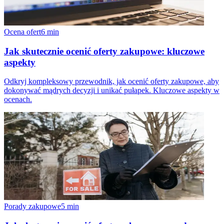
Ocena ofert
6
min
Jak skutecznie ocenić oferty zakupowe: kluczowe
aspekty
Odkryj kompleksowy przewodnik, jak ocenić oferty zakupowe, aby
dokonywać mądrych decyzji i unikać pułapek. Kluczowe aspekty w
ocenach.
Porady zakupowe
5
min