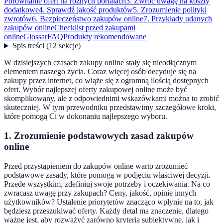
Porównanie ofert na różnych portalach
3. Zwróć uwagę na koszty
dodatkowe
4. Sprawdź jakość produktów
5. Zrozumienie polityki
zwrotów
6. Bezpieczeństwo zakupów online
7. Przykłady udanych
zakupów online
Checklist przed zakupami
online
Glossar
FAQ
Produkty rekomendowane
Spis treści
(
12
sekcje
)
W dzisiejszych czasach zakupy online stały się nieodłącznym
elementem naszego życia. Coraz więcej osób decyduje się na
zakupy przez internet, co wiąże się z ogromną ilością dostępnych
ofert. Wybór najlepszej oferty zakupowej online może być
skomplikowany, ale z odpowiednimi wskazówkami można to zrobić
skuteczniej. W tym przewodniku przedstawimy szczegółowe kroki,
które pomogą Ci w dokonaniu najlepszego wyboru.
1. Zrozumienie podstawowych zasad zakupów
online
Przed przystąpieniem do zakupów online warto zrozumieć
podstawowe zasady, które pomogą w podjęciu właściwej decyzji.
Przede wszystkim, zdefiniuj swoje potrzeby i oczekiwania. Na co
zwracasz uwagę przy zakupach? Ceny, jakość, opinie innych
użytkowników? Ustalenie priorytetów znacząco wpłynie na to, jak
będziesz przeszukiwać oferty. Każdy detal ma znaczenie, dlatego
ważne jest, aby rozważyć zarówno kryteria subiektywne, jak i