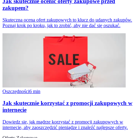
Jak skutecznie ocenić oferty zakupowe przed
zakupem?
Skuteczna ocena ofert zakupowych to klucz do udanych zakupów.
Poznaj krok po kroku, jak to zrobić, aby nie dać się oszukać.
Oszczędności
6
min
Jak skutecznie korzystać z promocji zakupowych w
internecie
Dowiedz się, jak mądrze korzystać z promocji zakupowych w
internecie, aby zaoszczędzić pieniądze i znaleźć najlepsze oferty.
Oferty Zakupowe