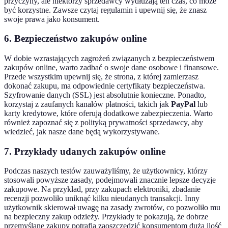
przyczyny, ale niektórzy sprzedawcy wydłużają ten czas, co może
być korzystne. Zawsze czytaj regulamin i upewnij się, że znasz
swoje prawa jako konsument.
6. Bezpieczeństwo zakupów online
W dobie wzrastających zagrożeń związanych z bezpieczeństwem
zakupów online, warto zadbać o swoje dane osobowe i finansowe.
Przede wszystkim upewnij się, że strona, z której zamierzasz
dokonać zakupu, ma odpowiednie certyfikaty bezpieczeństwa.
Szyfrowanie danych (SSL) jest absolutnie konieczne. Ponadto,
korzystaj z zaufanych kanałów płatności, takich jak
PayPal
lub
karty kredytowe, które oferują dodatkowe zabezpieczenia. Warto
również zapoznać się z polityką prywatności sprzedawcy, aby
wiedzieć, jak nasze dane będą wykorzystywane.
7. Przykłady udanych zakupów online
Podczas naszych testów zauważyliśmy, że użytkownicy, którzy
stosowali powyższe zasady, podejmowali znacznie lepsze decyzje
zakupowe. Na przykład, przy zakupach elektroniki, zbadanie
recenzji pozwoliło uniknąć kilku nieudanych transakcji. Inny
użytkownik skierował uwagę na zasady zwrotów, co pozwoliło mu
na bezpieczny zakup odzieży. Przykłady te pokazują, że dobrze
przemyślane zakupy potrafią zaoszczędzić konsumentom dużą ilość