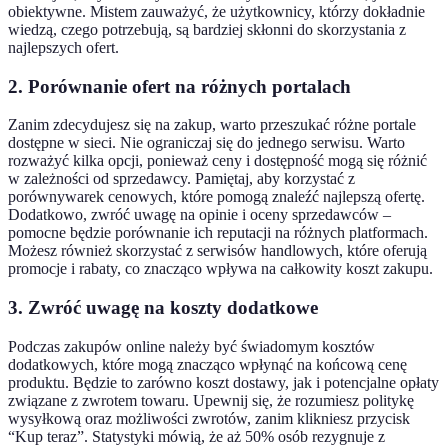
obiektywne. Mistem zauważyć, że użytkownicy, którzy dokładnie
wiedzą, czego potrzebują, są bardziej skłonni do skorzystania z
najlepszych ofert.
2. Porównanie ofert na różnych portalach
Zanim zdecydujesz się na zakup, warto przeszukać różne portale
dostępne w sieci. Nie ograniczaj się do jednego serwisu. Warto
rozważyć kilka opcji, ponieważ ceny i dostępność mogą się różnić
w zależności od sprzedawcy. Pamiętaj, aby korzystać z
porównywarek cenowych, które pomogą znaleźć najlepszą ofertę.
Dodatkowo, zwróć uwagę na opinie i oceny sprzedawców –
pomocne będzie porównanie ich reputacji na różnych platformach.
Możesz również skorzystać z serwisów handlowych, które oferują
promocje i rabaty, co znacząco wpływa na całkowity koszt zakupu.
3. Zwróć uwagę na koszty dodatkowe
Podczas zakupów online należy być świadomym kosztów
dodatkowych, które mogą znacząco wpłynąć na końcową cenę
produktu. Będzie to zarówno koszt dostawy, jak i potencjalne opłaty
związane z zwrotem towaru. Upewnij się, że rozumiesz politykę
wysyłkową oraz możliwości zwrotów, zanim klikniesz przycisk
“Kup teraz”. Statystyki mówią, że aż 50% osób rezygnuje z