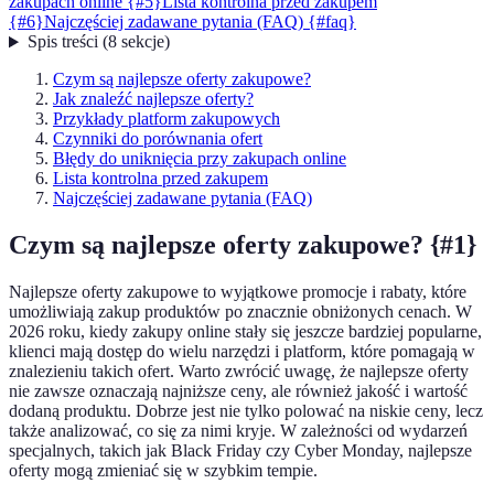
zakupach online {#5}
Lista kontrolna przed zakupem
{#6}
Najczęściej zadawane pytania (FAQ) {#faq}
Spis treści
(
8
sekcje
)
Czym są najlepsze oferty zakupowe?
Jak znaleźć najlepsze oferty?
Przykłady platform zakupowych
Czynniki do porównania ofert
Błędy do uniknięcia przy zakupach online
Lista kontrolna przed zakupem
Najczęściej zadawane pytania (FAQ)
Czym są najlepsze oferty zakupowe? {#1}
Najlepsze oferty zakupowe to wyjątkowe promocje i rabaty, które
umożliwiają zakup produktów po znacznie obniżonych cenach. W
2026 roku, kiedy zakupy online stały się jeszcze bardziej popularne,
klienci mają dostęp do wielu narzędzi i platform, które pomagają w
znalezieniu takich ofert. Warto zwrócić uwagę, że najlepsze oferty
nie zawsze oznaczają najniższe ceny, ale również jakość i wartość
dodaną produktu. Dobrze jest nie tylko polować na niskie ceny, lecz
także analizować, co się za nimi kryje. W zależności od wydarzeń
specjalnych, takich jak Black Friday czy Cyber Monday, najlepsze
oferty mogą zmieniać się w szybkim tempie.