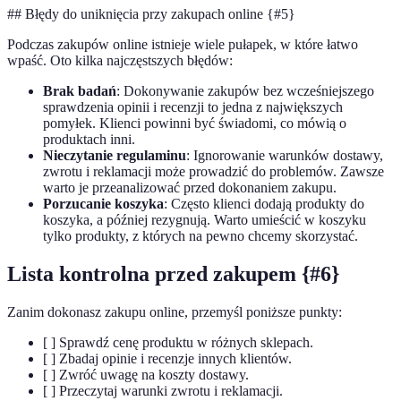
## Błędy do uniknięcia przy zakupach online {#5}
Podczas zakupów online istnieje wiele pułapek, w które łatwo
wpaść. Oto kilka najczęstszych błędów:
Brak badań
: Dokonywanie zakupów bez wcześniejszego
sprawdzenia opinii i recenzji to jedna z największych
pomyłek. Klienci powinni być świadomi, co mówią o
produktach inni.
Nieczytanie regulaminu
: Ignorowanie warunków dostawy,
zwrotu i reklamacji może prowadzić do problemów. Zawsze
warto je przeanalizować przed dokonaniem zakupu.
Porzucanie koszyka
: Często klienci dodają produkty do
koszyka, a później rezygnują. Warto umieścić w koszyku
tylko produkty, z których na pewno chcemy skorzystać.
Lista kontrolna przed zakupem {#6}
Zanim dokonasz zakupu online, przemyśl poniższe punkty:
[ ] Sprawdź cenę produktu w różnych sklepach.
[ ] Zbadaj opinie i recenzje innych klientów.
[ ] Zwróć uwagę na koszty dostawy.
[ ] Przeczytaj warunki zwrotu i reklamacji.