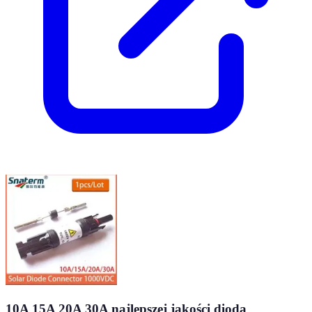
10A 15A 20A 30A najlepszej jakości dioda