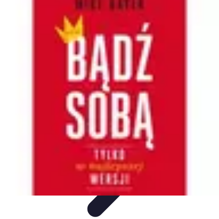
Oferty Zakupowe
Ocena ofert
Analiza ofert
Tendencje zakupowe
Porady
zakupowe
Porady Zakupowe
Oferty Zakupowe