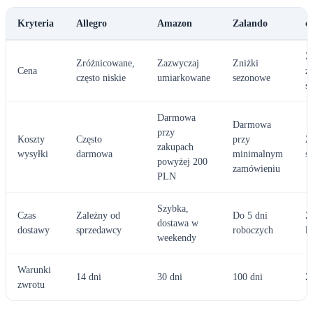
Kryteria
Allegro
Amazon
Zalando
e
Z
Zróżnicowane,
Zazwyczaj
Zniżki
Cena
z
często niskie
umiarkowane
sezonowe
s
Darmowa
Darmowa
przy
Koszty
Często
przy
Z
zakupach
wysyłki
darmowa
minimalnym
s
powyżej 200
zamówieniu
PLN
Szybka,
Czas
Zależny od
Do 5 dni
Z
dostawa w
dostawy
sprzedawcy
roboczych
lo
weekendy
Warunki
14 dni
30 dni
100 dni
Z
zwrotu