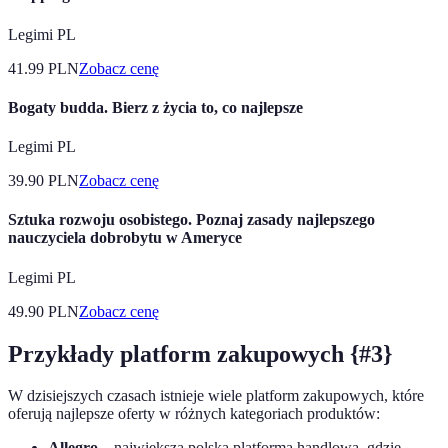
Legimi PL
41.99
PLN
Zobacz cenę
Bogaty budda. Bierz z życia to, co najlepsze
Legimi PL
39.90
PLN
Zobacz cenę
Sztuka rozwoju osobistego. Poznaj zasady najlepszego
nauczyciela dobrobytu w Ameryce
Legimi PL
49.90
PLN
Zobacz cenę
Przykłady platform zakupowych {#3}
W dzisiejszych czasach istnieje wiele platform zakupowych, które
oferują najlepsze oferty w różnych kategoriach produktów:
Allegro
– największa polska platforma handlowa, gdzie