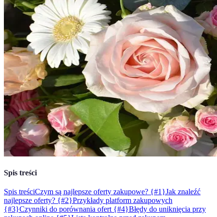
Spis treści
Spis treści
Czym są najlepsze oferty zakupowe? {#1}
Jak znaleźć
najlepsze oferty? {#2}
Przykłady platform zakupowych
{#3}
Czynniki do porównania ofert {#4}
Błędy do uniknięcia przy