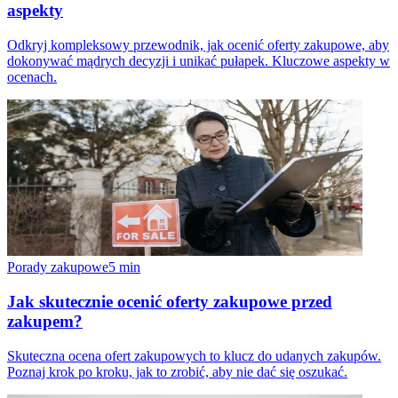
aspekty
Odkryj kompleksowy przewodnik, jak ocenić oferty zakupowe, aby
dokonywać mądrych decyzji i unikać pułapek. Kluczowe aspekty w
ocenach.
Porady zakupowe
5
min
Jak skutecznie ocenić oferty zakupowe przed
zakupem?
Skuteczna ocena ofert zakupowych to klucz do udanych zakupów.
Poznaj krok po kroku, jak to zrobić, aby nie dać się oszukać.