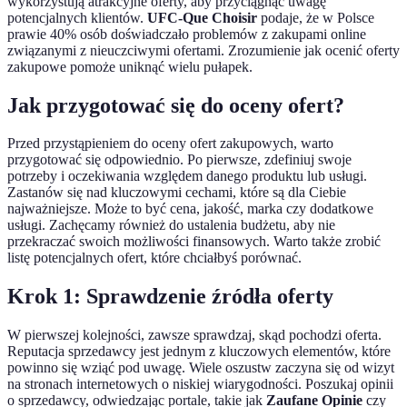
wykorzystują atrakcyjne oferty, aby przyciągnąć uwagę
potencjalnych klientów.
UFC-Que Choisir
podaje, że w Polsce
prawie 40% osób doświadczało problemów z zakupami online
związanymi z nieuczciwymi ofertami. Zrozumienie jak ocenić oferty
zakupowe pomoże uniknąć wielu pułapek.
Jak przygotować się do oceny ofert?
Przed przystąpieniem do oceny ofert zakupowych, warto
przygotować się odpowiednio. Po pierwsze, zdefiniuj swoje
potrzeby i oczekiwania względem danego produktu lub usługi.
Zastanów się nad kluczowymi cechami, które są dla Ciebie
najważniejsze. Może to być cena, jakość, marka czy dodatkowe
usługi. Zachęcamy również do ustalenia budżetu, aby nie
przekraczać swoich możliwości finansowych. Warto także zrobić
listę potencjalnych ofert, które chciałbyś porównać.
Krok 1: Sprawdzenie źródła oferty
W pierwszej kolejności, zawsze sprawdzaj, skąd pochodzi oferta.
Reputacja sprzedawcy jest jednym z kluczowych elementów, które
powinno się wziąć pod uwagę. Wiele oszustw zaczyna się od wizyt
na stronach internetowych o niskiej wiarygodności. Poszukaj opinii
o sprzedawcy, odwiedzając portale, takie jak
Zaufane Opinie
czy