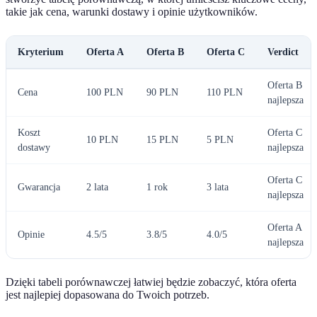
takie jak cena, warunki dostawy i opinie użytkowników.
Kryterium
Oferta A
Oferta B
Oferta C
Verdict
Oferta B
Cena
100 PLN
90 PLN
110 PLN
najlepsza
Koszt
Oferta C
10 PLN
15 PLN
5 PLN
dostawy
najlepsza
Oferta C
Gwarancja
2 lata
1 rok
3 lata
najlepsza
Oferta A
Opinie
4.5/5
3.8/5
4.0/5
najlepsza
Dzięki tabeli porównawczej łatwiej będzie zobaczyć, która oferta
jest najlepiej dopasowana do Twoich potrzeb.