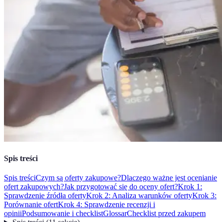
Spis treści
Spis treści
Czym są oferty zakupowe?
Dlaczego ważne jest ocenianie
ofert zakupowych?
Jak przygotować się do oceny ofert?
Krok 1:
Sprawdzenie źródła oferty
Krok 2: Analiza warunków oferty
Krok 3:
Porównanie ofert
Krok 4: Sprawdzenie recenzji i
opinii
Podsumowanie i checklist
Glossar
Checklist przed zakupem