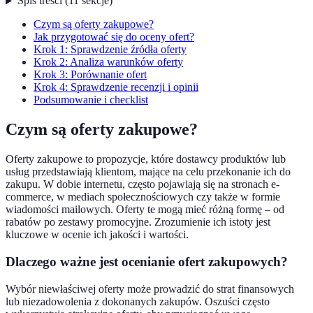
Spis treści
(
11
sekcje
)
Czym są oferty zakupowe?
Jak przygotować się do oceny ofert?
Krok 1: Sprawdzenie źródła oferty
Krok 2: Analiza warunków oferty
Krok 3: Porównanie ofert
Krok 4: Sprawdzenie recenzji i opinii
Podsumowanie i checklist
Czym są oferty zakupowe?
Oferty zakupowe to propozycje, które dostawcy produktów lub
usług przedstawiają klientom, mające na celu przekonanie ich do
zakupu. W dobie internetu, często pojawiają się na stronach e-
commerce, w mediach społecznościowych czy także w formie
wiadomości mailowych. Oferty te mogą mieć różną formę – od
rabatów po zestawy promocyjne. Zrozumienie ich istoty jest
kluczowe w ocenie ich jakości i wartości.
Dlaczego ważne jest ocenianie ofert zakupowych?
Wybór niewłaściwej oferty może prowadzić do strat finansowych
lub niezadowolenia z dokonanych zakupów. Oszuści często