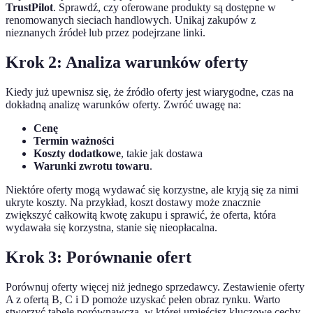
TrustPilot
. Sprawdź, czy oferowane produkty są dostępne w
renomowanych sieciach handlowych. Unikaj zakupów z
nieznanych źródeł lub przez podejrzane linki.
Krok 2: Analiza warunków oferty
Kiedy już upewnisz się, że źródło oferty jest wiarygodne, czas na
dokładną analizę warunków oferty. Zwróć uwagę na:
Cenę
Termin ważności
Koszty dodatkowe
, takie jak dostawa
Warunki zwrotu towaru
.
Niektóre oferty mogą wydawać się korzystne, ale kryją się za nimi
ukryte koszty. Na przykład, koszt dostawy może znacznie
zwiększyć całkowitą kwotę zakupu i sprawić, że oferta, która
wydawała się korzystna, stanie się nieopłacalna.
Krok 3: Porównanie ofert
Porównuj oferty więcej niż jednego sprzedawcy. Zestawienie oferty
A z ofertą B, C i D pomoże uzyskać pełen obraz rynku. Warto
stworzyć tabelę porównawczą, w której umieścisz kluczowe cechy,