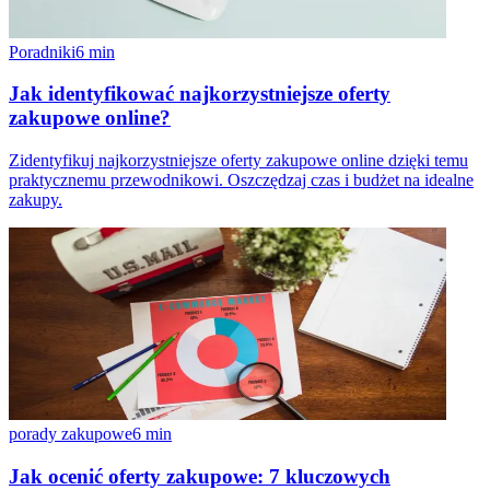
Poradniki
6
min
Jak identyfikować najkorzystniejsze oferty
zakupowe online?
Zidentyfikuj najkorzystniejsze oferty zakupowe online dzięki temu
praktycznemu przewodnikowi. Oszczędzaj czas i budżet na idealne
zakupy.
porady zakupowe
6
min
Jak ocenić oferty zakupowe: 7 kluczowych