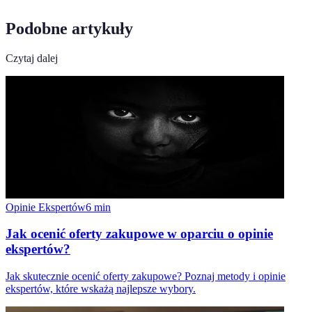
Podobne artykuły
Czytaj dalej
Opinie Ekspertów
6
min
Jak ocenić oferty zakupowe w oparciu o opinie
ekspertów?
Jak skutecznie ocenić oferty zakupowe? Poznaj metody i opinie
ekspertów, które wskażą najlepsze wybory.