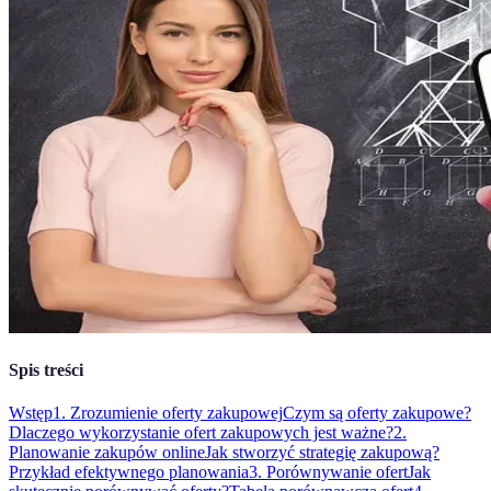
Spis treści
Wstęp
1. Zrozumienie oferty zakupowej
Czym są oferty zakupowe?
Dlaczego wykorzystanie ofert zakupowych jest ważne?
2.
Planowanie zakupów online
Jak stworzyć strategię zakupową?
Przykład efektywnego planowania
3. Porównywanie ofert
Jak