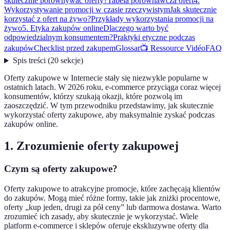
skutecznie porównywać oferty?
Tabela porównawcza ofert
4.
Wykorzystywanie promocji w czasie rzeczywistym
Jak skutecznie
korzystać z ofert na żywo?
Przykłady wykorzystania promocji na
żywo
5. Etyka zakupów online
Dlaczego warto być
odpowiedzialnym konsumentem?
Praktyki etyczne podczas
zakupów
Checklist przed zakupem
Glossar
📺 Ressource Vidéo
FAQ
Spis treści
(
20
sekcje
)
Oferty zakupowe w Internecie stały się niezwykle popularne w
ostatnich latach. W 2026 roku, e-commerce przyciąga coraz więcej
konsumentów, którzy szukają okazji, które pozwolą im
zaoszczędzić. W tym przewodniku przedstawimy, jak skutecznie
wykorzystać oferty zakupowe, aby maksymalnie zyskać podczas
zakupów online.
1. Zrozumienie oferty zakupowej
Czym są oferty zakupowe?
Oferty zakupowe to atrakcyjne promocje, które zachęcają klientów
do zakupów. Mogą mieć różne formy, takie jak zniżki procentowe,
oferty „kup jeden, drugi za pół ceny” lub darmowa dostawa. Warto
zrozumieć ich zasady, aby skutecznie je wykorzystać. Wiele
platform e-commerce i sklepów oferuje ekskluzywne oferty dla