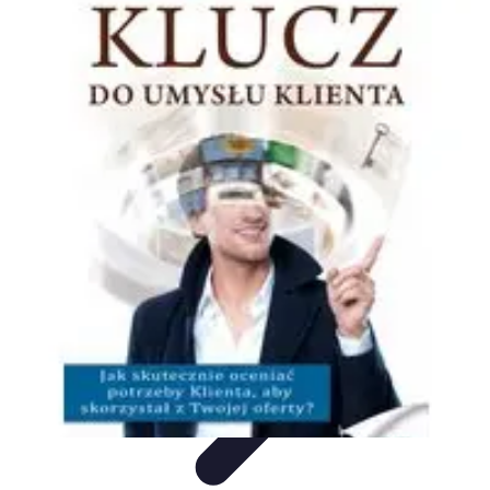
Oferty Zakupowe
Ocena ofert
Analiza ofert
Tendencje zakupowe
Porady
zakupowe
Porady Zakupowe
Oferty Zakupowe