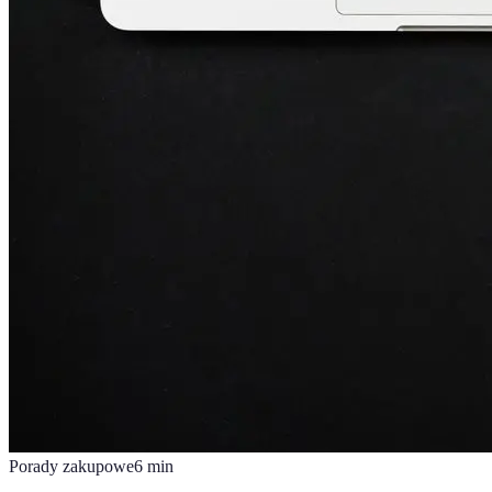
Porady zakupowe
6
min