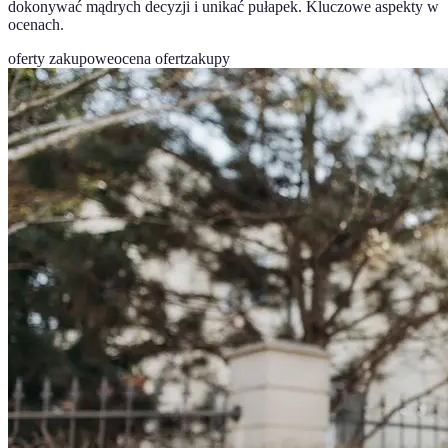
dokonywać mądrych decyzji i unikać pułapek. Kluczowe aspekty w
ocenach.
oferty zakupowe
ocena ofert
zakupy