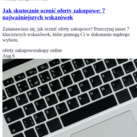
Jak skutecznie ocenić oferty zakupowe: 7
najważniejszych wskazówek
Zastanawiasz się, jak ocenić oferty zakupowe? Przeczytaj nasze 7
kluczowych wskazówek, które pomogą Ci w dokonaniu mądrego
wyboru.
oferty zakupowe
zakupy online
Aug 6