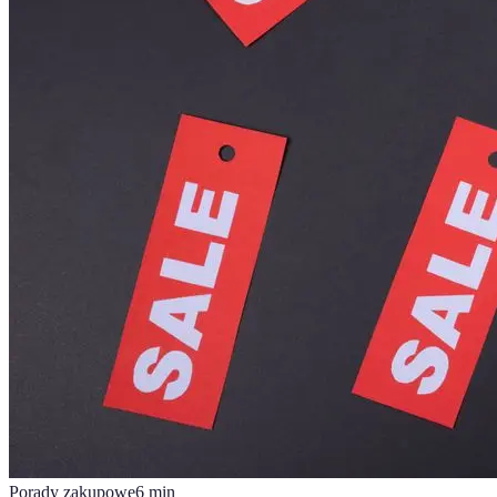
Porady zakupowe
6
min