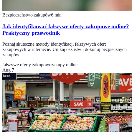
Bezpieczeństwo zakupów
6
min
Jak identyfikować fałszywe oferty zakupowe online?
Praktyczny przewodnik
Poznaj skuteczne metody identyfikacji fałszywych ofert
zakupowych w internecie. Unikaj oszustw i dokonuj bezpiecznych
zakupów.
fałszywe oferty zakupowe
zakupy online
Aug 7