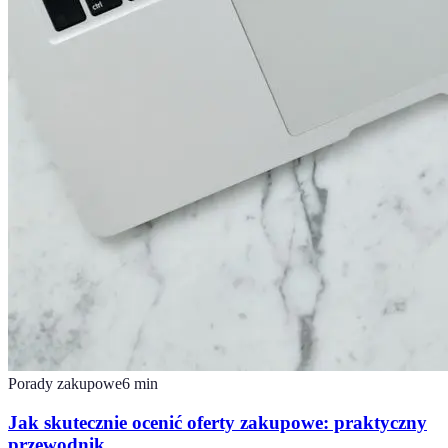
Porady zakupowe
6
min
Jak skutecznie ocenić oferty zakupowe: praktyczny
przewodnik