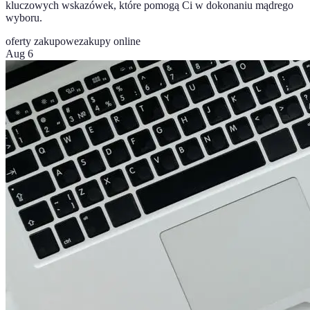
kluczowych wskazówek, które pomogą Ci w dokonaniu mądrego
wyboru.
oferty zakupowe
zakupy online
Aug 6