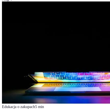
Edukacja o zakupach
5
min