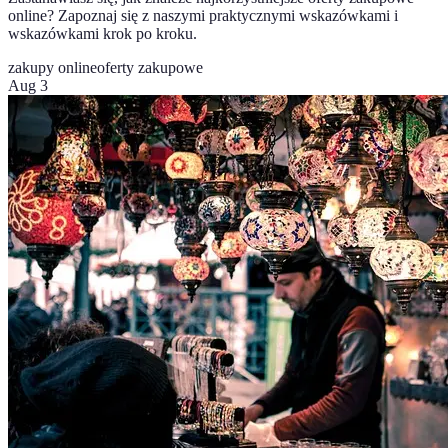
online? Zapoznaj się z naszymi praktycznymi wskazówkami i
wskazówkami krok po kroku.
zakupy online
oferty zakupowe
Aug 3