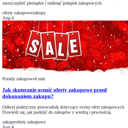
zaoszczędzić pieniądze i uniknąć pułapek zakupowych.
oferty zakupowe
zakupy
Aug 4
Porady zakupowe
6
min
Jak skutecznie ocenić oferty zakupowe przed
dokonaniem zakupu?
Odkryj praktyczny przewodnik dotyczący oceny ofert zakupowych.
Dowiedz się, jak podejść do zakupów z wiedzą i pewnością.
zakupy
oferty zakupowe
Aug 4