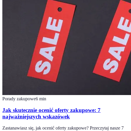
Porady zakupowe
6
min
Jak skutecznie ocenić oferty zakupowe: 7
najważniejszych wskazówek
Zastanawiasz się, jak ocenić oferty zakupowe? Przeczytaj nasze 7