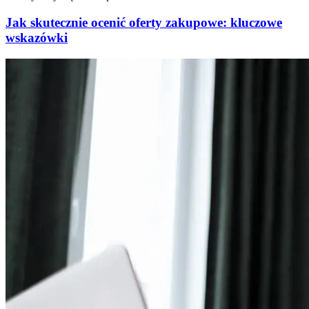
Jak skutecznie ocenić oferty zakupowe: kluczowe
wskazówki