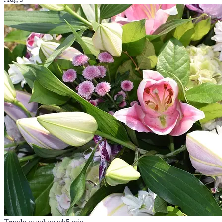
Trendy w zakupach
5
min