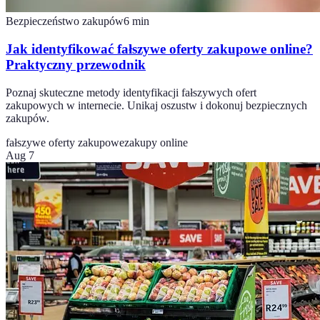
Bezpieczeństwo zakupów
6
min
Jak identyfikować fałszywe oferty zakupowe online?
Praktyczny przewodnik
Poznaj skuteczne metody identyfikacji fałszywych ofert
zakupowych w internecie. Unikaj oszustw i dokonuj bezpiecznych
zakupów.
fałszywe oferty zakupowe
zakupy online
Aug 7