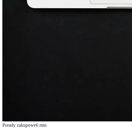
Porady zakupowe
6
min