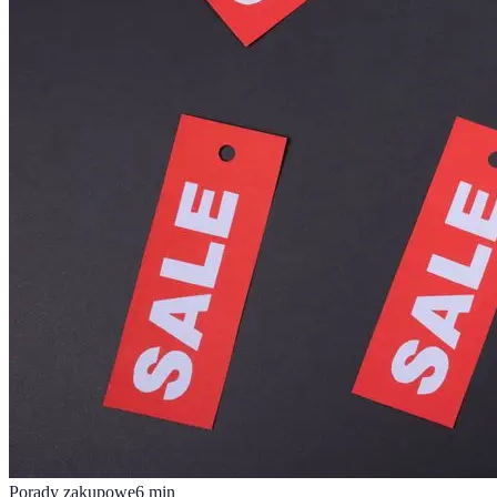
Porady zakupowe
6
min