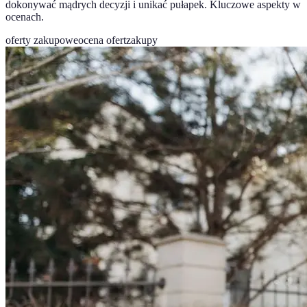
dokonywać mądrych decyzji i unikać pułapek. Kluczowe aspekty w
ocenach.
oferty zakupowe
ocena ofert
zakupy