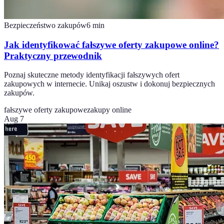
Bezpieczeństwo zakupów
6
min
Jak identyfikować fałszywe oferty zakupowe online?
Praktyczny przewodnik
Poznaj skuteczne metody identyfikacji fałszywych ofert
zakupowych w internecie. Unikaj oszustw i dokonuj bezpiecznych
zakupów.
fałszywe oferty zakupowe
zakupy online
Aug 7