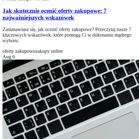
Jak skutecznie ocenić oferty zakupowe: 7
najważniejszych wskazówek
Zastanawiasz się, jak ocenić oferty zakupowe? Przeczytaj nasze 7
kluczowych wskazówek, które pomogą Ci w dokonaniu mądrego
wyboru.
oferty zakupowe
zakupy online
Aug 6