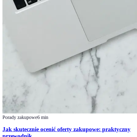
Porady zakupowe
6
min
Jak skutecznie ocenić oferty zakupowe: praktyczny
przewodnik