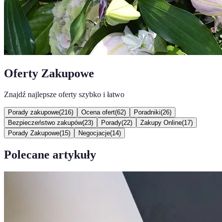
Oferty Zakupowe
Znajdź najlepsze oferty szybko i łatwo
Porady zakupowe
(
216
)
Ocena ofert
(
62
)
Poradniki
(
26
)
Bezpieczeństwo zakupów
(
23
)
Porady
(
22
)
Zakupy Online
(
17
)
Porady Zakupowe
(
15
)
Negocjacje
(
14
)
Polecane artykuły