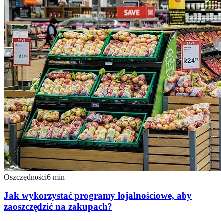
Oszczędności
6
min
Jak wykorzystać programy lojalnościowe, aby
zaoszczędzić na zakupach?